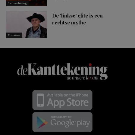
Samenleving
De ‘linkse’ elite is een
rechtse mythe
Columns