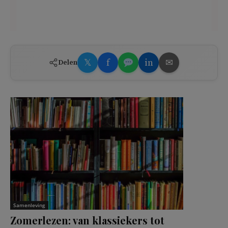
𝕏
f
in
✉
Delen
Samenleving
Zomerlezen: van klassiekers tot