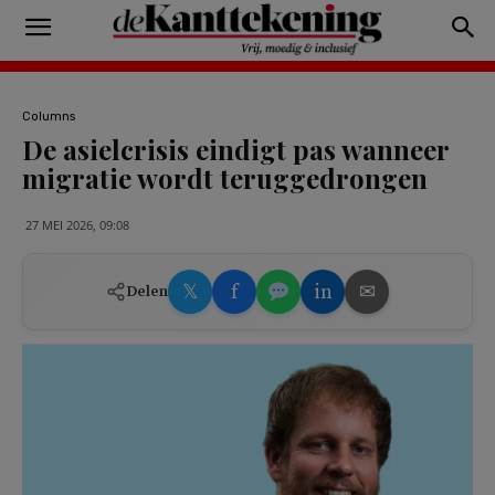
Columns
De asielcrisis eindigt pas wanneer
migratie wordt teruggedrongen
27 MEI 2026, 09:08
𝕏
f
in
✉
Delen