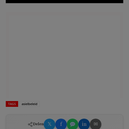
TAGS
asielbeleid
𝕏
f
in
✉
Delen