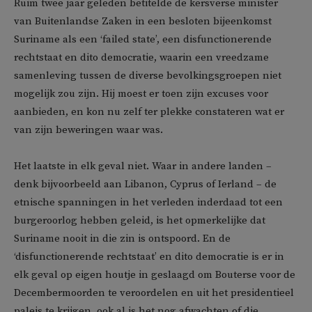
Ruim twee jaar geleden betitelde de kersverse minister
van Buitenlandse Zaken in een besloten bijeenkomst
Suriname als een ‘failed state’, een disfunctionerende
rechtstaat en dito democratie, waarin een vreedzame
samenleving tussen de diverse bevolkingsgroepen niet
mogelijk zou zijn. Hij moest er toen zijn excuses voor
aanbieden, en kon nu zelf ter plekke constateren wat er
van zijn beweringen waar was.
Het laatste in elk geval niet. Waar in andere landen –
denk bijvoorbeeld aan Libanon, Cyprus of Ierland – de
etnische spanningen in het verleden inderdaad tot een
burgeroorlog hebben geleid, is het opmerkelijke dat
Suriname nooit in die zin is ontspoord. En de
‘disfunctionerende rechtstaat’ en dito democratie is er in
elk geval op eigen houtje in geslaagd om Bouterse voor de
Decembermoorden te veroordelen en uit het presidentieel
paleis te krijgen, ook al is het nog afwachten of die