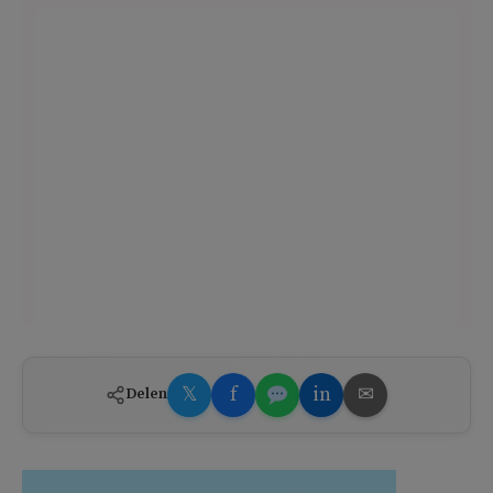
𝕏
f
in
✉
Delen