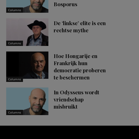
Bosporus
Columns
De ‘linkse’ elite is een
rechtse mythe
Columns
Hoe Hongarije en
Frankrijk hun
democratie proberen
te beschermen
Columns
In Odysseus wordt
vriendschap
misbruikt
Columns