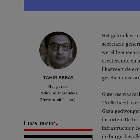
Het gebruik van 
secretaris-gener
wereldgemeensch
escalerende en ui
illustreert de er
TAHIR ABBAS
geschiedenis van
Hoogleraar
Radicaliseringsstudies
Guterres waarschu
(Universiteit Leiden).
16.000 heeft ove
Gaza gedwongen 
instorten. De bri
Lees meer
infrastructuur, 
de burgerbevolk