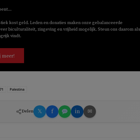
bent...
stiek kost geld. Leden en donaties maken onze gebalanceerde
ver biculturaliteit, zingeving en vrijheid mogelijk. Steun ons daarom als
rijk vindt.
j meer!
 71
Palestina
𝕏
f
in
✉
Delen