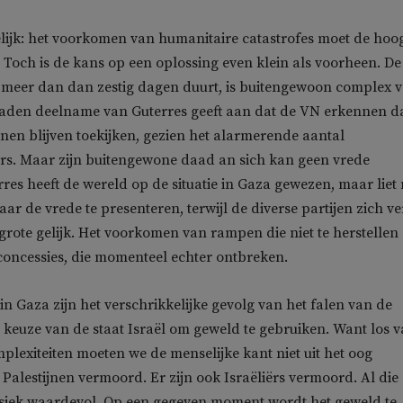
elijk: het voorkomen van humanitaire catastrofes moet de hoo
n. Toch is de kans op een oplossing even klein als voorheen. De
l meer dan dan zestig dagen duurt, is buitengewoon complex 
raden deelname van Guterres geeft aan dat de VN erkennen da
unnen blijven toekijken, gezien het alarmerende aantal
rs. Maar zijn buitengewone daad an sich kan geen vrede
res heeft de wereld op de situatie in Gaza gewezen, maar liet
ar de vrede te presenteren, terwijl de diverse partijen zich v
grote gelijk. Het voorkomen van rampen die niet te herstellen 
e concessies, die momenteel echter ontbreken.
in Gaza zijn het verschrikkelijke gevolg van het falen van de
 keuze van de staat Israël om geweld te gebruiken. Want los 
mplexiteiten moeten we de menselijke kant niet uit het oog
n Palestijnen vermoord. Er zijn ook Israëliërs vermoord. Al die
insiek waardevol. Op een gegeven moment wordt het geweld te