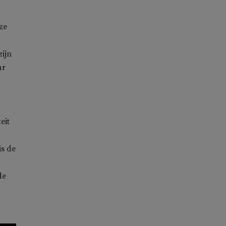
ze
zijn
ar
eit
is de
de