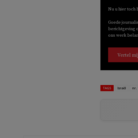
Nu u hier toch 
Goede journali
berichtgeving o
ons werk belang
Vertel mi
TAGS
Israël
nr.