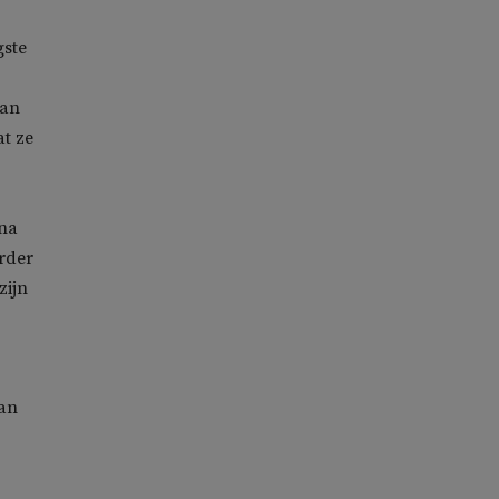
gste
van
t ze
 na
erder
zijn
van