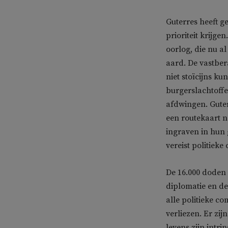
Guterres heeft g
prioriteit krijge
oorlog, die nu a
aard. De vastbe
niet stoïcijns k
burgerslachtoffe
afdwingen. Guter
een routekaart na
ingraven in hun 
vereist politiek
De 16.000 doden 
diplomatie en de
alle politieke co
verliezen. Er zij
levens zijn intr