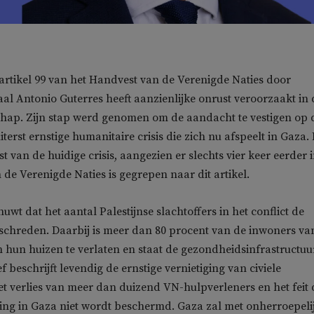
artikel 99 van het Handvest van de Verenigde Naties door
aal Antonio Guterres heeft aanzienlijke onrust veroorzaakt in 
ap. Zijn stap werd genomen om de aandacht te vestigen op 
terst ernstige humanitaire crisis die zich nu afspeelt in Gaza. 
nst van de huidige crisis, aangezien er slechts vier keer eerder 
 de Verenigde Naties is gegrepen naar dit artikel.
wt dat het aantal Palestijnse slachtoffers in het conflict de
rschreden. Daarbij is meer dan 80 procent van de inwoners va
hun huizen te verlaten en staat de gezondheidsinfrastructuu
ef beschrijft levendig de ernstige vernietiging van civiele
het verlies van meer dan duizend VN-hulpverleners en het feit 
ing in Gaza niet wordt beschermd. Gaza zal met onherroepeli