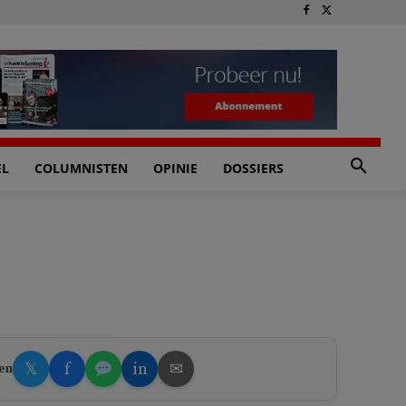
EL
COLUMNISTEN
OPINIE
DOSSIERS
𝕏
f
in
✉
en