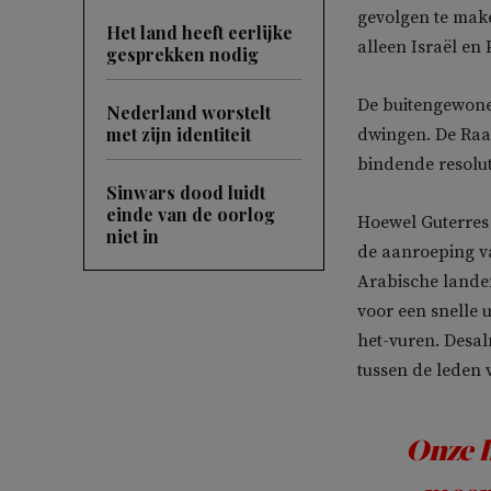
gevolgen te make
Het land heeft eerlijke
alleen Israël en
gesprekken nodig
De buitengewone 
Nederland worstelt
met zijn identiteit
dwingen. De Raa
bindende resolut
Sinwars dood luidt
einde van de oorlog
Hoewel Guterres 
niet in
de aanroeping va
Arabische lande
voor een snelle u
het-vuren. Desal
tussen de leden 
Onze h