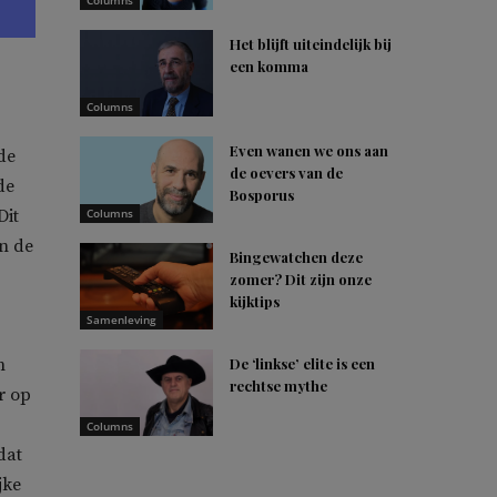
Columns
Het blijft uiteindelijk bij
een komma
Columns
Even wanen we ons aan
de
de oevers van de
de
Bosporus
Dit
Columns
in de
Bingewatchen deze
zomer? Dit zijn onze
kijktips
Samenleving
n
De ‘linkse’ elite is een
rechtse mythe
r op
Columns
dat
jke