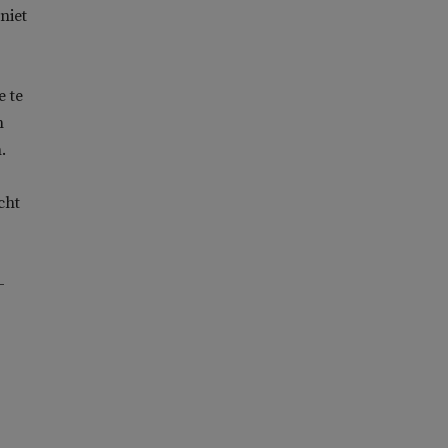
niet
e te
n
.
cht
-