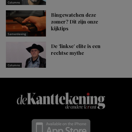
Columns
Bingewatchen deze
zomer? Dit zijn onze
kijktips
Samenleving
De ‘linkse’ elite is een
rechtse mythe
Columns