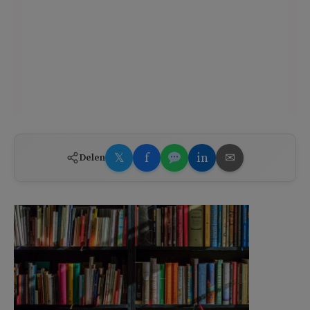
𝕏
f
in
✉
Delen