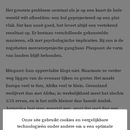
Het grootste probleem ontstaat als je op een kaart de hele
wereld wilt afbeelden: een bol geprojecteerd op een plat
vlak. Dat kan nooit goed, het levert altijd een vertekend
resultaat op. Er bestaan verschillende gekunstelde
manieren, elk met psychologische implicaties. Bij ons is de
zogeheten mercatorprojectie gangbaar. Pluspunt: de vorm
van landen blijft behouden.
Minpunt: hun oppervlakte klopt niet. Naarmate ze verder
weg liggen van de evenaar lijken ze groter. Het maakt
Europa veel te fors, Afrika veel te klein. Groenland
wedijvert dan met Afrika; in werkelijkheid meet het slechts
1/15 ervan, en is het zelfs kleiner dan Saoedi-Arabië.
Antarctica laat men meestal weg, want dat oogt dan pas
echt monstrueus.
Onze site gebruikt cookies en vergelijkbare
technologieën onder andere om u een optimale