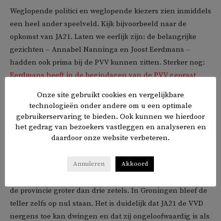
Weglopende politici en weglopende kiezers zien inmiddels
een heel ander speelveld. Kijk bijvoorbeeld naar de
opkomst van JA21. Laten we eerlijk zijn: de belangrijke
gezichten – Annabel Nanninga en Joost Eerdmans –
hadden ook prima bij de PVV kunnen zitten. Sterker nog:
Eerdmans heeft in de begindagen van de PVV gepraat
over een gezamenlijke partij met Wilders. De verschillen
Onze site gebruikt cookies en vergelijkbare
zijn dus kleiner dan campagne-retoriek wellicht
technologieën onder andere om u een optimale
suggereert.
gebruikerservaring te bieden. Ook kunnen we hierdoor
het gedrag van bezoekers vastleggen en analyseren en
daardoor onze website verbeteren.
We zouden natuurlijk kunnen beweren dat JA21 is mislukt.
De partij wilde een alternatief zijn voor de VVD en de
Annuleren
Akkoord
liberalen dwingen over rechts te gaan besturen. Dat lukt
niet met hier en daar een zeteltje. Nergens werd JA21 in
de provincie groter dan drie zetels. In Groningen bleef de
teller zelfs op nul staan. Het is duidelijk dat JA21 de VVD
nergens toe kan dwingen en dat zij ongeloofwaardig is als