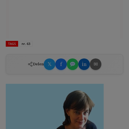
TAGS
nr. 63
𝕏
f
in
✉
Delen