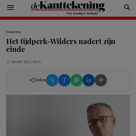
Columns
Het tijdperk-Wilders nadert zijn
einde
21 MAART 2023, 09:01
𝕏
f
in
✉
Delen