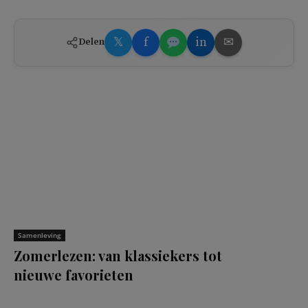
𝕏
f
in
✉
Delen
Samenleving
Zomerlezen: van klassiekers tot
nieuwe favorieten