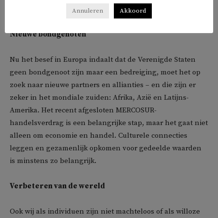
keuzes, en dat (af)wachten geen optie meer is.
Annuleren
Akkoord
Nieuwe bondgenoten
Nu het besef in Europa indaalt dat de Verenigde Staten
geen bondgenoot zijn maar een bedreiging, moet het op
zoek naar nieuwe partners en allianties – en die zijn er
zeker in het mondiale zuiden: Afrika, Azië en Latijns-
Amerika. Het recent afgesloten MERCOSUR-
handelsverdrag is een belangrijke stap, maar het gaat niet
alleen om economie en handel. Culturele connecties
leggen en gezamenlijk opkomen voor gedeelde waarden
is minstens zo belangrijk.
Verbeteren van de wereld
Ook wij als individuen zijn niet machteloos of als willoze