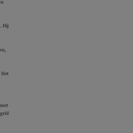
en
. Hij
en,
 Het
 met
igrid