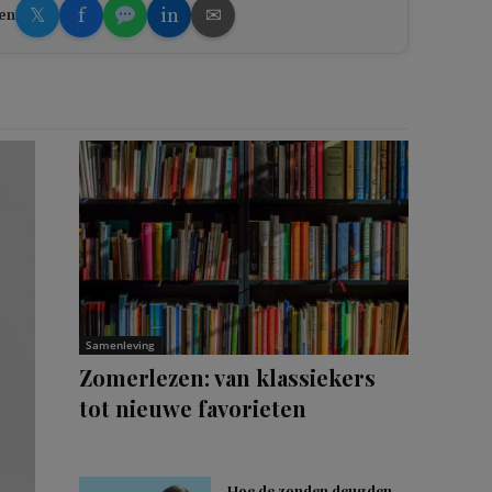
𝕏
f
in
✉
en
Samenleving
Zomerlezen: van klassiekers
tot nieuwe favorieten
Hoe de zonden deugden