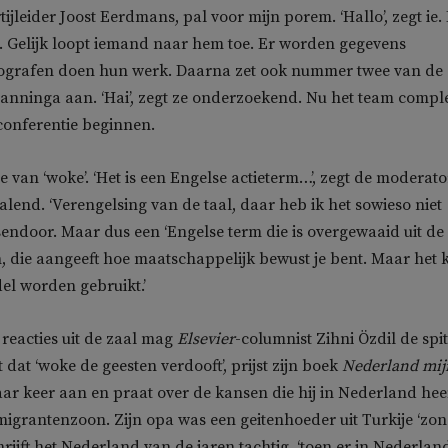
tijleider Joost Eerdmans, pal voor mijn porem. ‘Hallo’, zegt ie.
bij. Gelijk loopt iemand naar hem toe. Er worden gegevens
otografen doen hun werk. Daarna zet ook nummer twee van de
anninga aan. ‘Hai’, zegt ze onderzoekend. Nu het team compl
conferentie beginnen.
ie van ‘woke’. ‘Het is een Engelse actieterm…’, zegt de moderato
alend. ‘Verengelsing van de taal, daar heb ik het sowieso niet
ssendoor. Maar dus een ‘Engelse term die is overgewaaid uit de
, die aangeeft hoe maatschappelijk bewust je bent. Maar het 
el worden gebruikt.’
reacties uit de zaal mag
Elsevier
-columnist Zihni Özdil de spit
dt dat ‘woke de geesten verdooft’, prijst zijn boek
Nederland mij
ar keer aan en praat over de kansen die hij in Nederland hee
igrantenzoon. Zijn opa was een geitenhoeder uit Turkije ‘zo
hrijft het Nederland van de jaren tachtig, ‘toen er in Nederlan