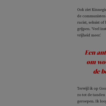
Ook ziet Kinnegi
de communisten 
racist, seksist o
grijpen. ‘Veel in
vrijheid meer.’
Een ant
om woo
de b
Terwijl ik op Go
zo tot de tanden
geroepen. Ik loo