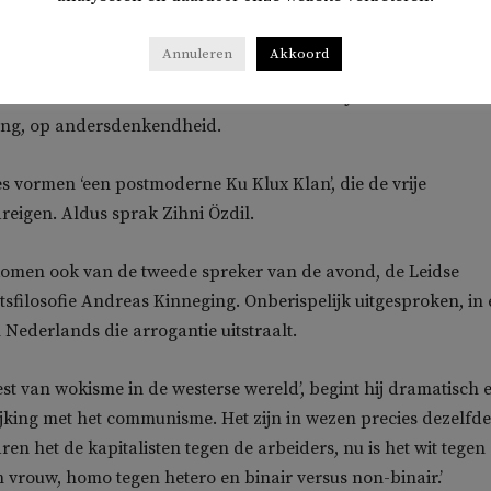
 worden opgepakt. Witte Nederlanders buiten de Randstad
 hem helemaal weggezuiverd.
Safe spaces
op de Radboud
Annuleren
Akkoord
 is gewoon ‘raciale apartheid op de universiteit’, waar ‘kleurli
e willen met tokkie-studenten.’ Dit is niet te rijmen met het rech
ng, op andersdenkendheid.
 vormen ‘een postmoderne Ku Klux Klan’, die de vrije
eigen. Aldus sprak Zihni Özdil.
omen ook van de tweede spreker van de avond, de Leidse
sfilosofie Andreas Kinneging. Onberispelijk uitgesproken, in
 Nederlands die arrogantie uitstraalt.
est van wokisme in de westerse wereld’, begint hij dramatisch 
jking met het communisme. Het zijn in wezen precies dezelfde
ren het de kapitalisten tegen de arbeiders, nu is het wit tegen
 vrouw, homo tegen hetero en binair versus non-binair.’