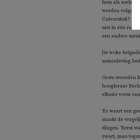
hem als soelaas
worden volgens
Universiteit? Dat
niet in één ruimt
een andere meni
De woke-brigades
samenleving bedr
Grote woorden k
hoogleraar Recht
elitaire vorm van
‘Er waart een ge
maakt de vergeli
dingen. ‘Eerst wa
zwart, man tegen