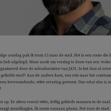
ige zondag pak ik tram 13 naar de stad. Het is een route die i
en heb afgelegd. Maar nooit om verslag te doen van een ‘woke
rganiseerd door de salonfascisten van JA21. Is het dan al zove
geliefde stad? Aan de andere kant, een reis naar het centrum
al een bevreemdende, witte ervaring geweest. Dus
what else is 
?
en op. Er zitten vooral witte, deftig geklede mannen in de zaal.
aagt mondkapjes. Ik neem vooraan plaats. Net voor de start