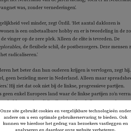
vangnet was, zonder vernederingen’.
elijkheid veel minder, zegt Özdil. ‘Het aantal daklozen is
wonen is een onbetaalbare hobby en er is tweedeling in de zor
 de vinger op de zere plek. ‘Alleen de elite is tevreden. De
plorables,
de flexibele schil, de postbezorgers. Deze mensen z
et radicaliseren.’
eren het beter dan hun ouderen krijgen is vervlogen, zegt hij.
el, geen bezieling meer in Nederland. Alleen maar spreadshe
rs.’ Hij ziet dat ook niet bij de linkse, progressieve partijen.
 is geen enkel Europees land waar de linkse partijen zo’n verr
ctor hebben gepleegd’. En die achterban krijgen ze nooit meer
Onze site gebruikt cookies en vergelijkbare technologieën onder
andere om u een optimale gebruikerservaring te bieden. Ook
kunnen we hierdoor het gedrag van bezoekers vastleggen en
ft er dan over voor links?’, vraagt Özdil zich af. Woke zou volge
analyseren en daardoor onze website verbeteren.