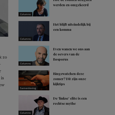
werden en omgekeerd
Columns
Het blijft uiteindelijk bij
een komma
Columns
Even wanen we ons aan
de oevers van de
k zo
Bosporus
-
Columns
r
Bingewatchen deze
 is
zomer? Dit zijn onze
kijktips
new
Samenleving
De ‘linkse’ elite is een
rechtse mythe
Columns