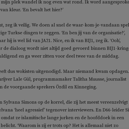
r mijn plek wandel ik nog even wat rond. Ik word aangesprok
an kleur. ‘En bevalt het hier?’
nt, zeg ik veilig. We doen al snel de waar-kom-je-vandaan spel
ige Turkse dingen te zeggen. ‘En ben jij van de organisatie?’,
r hij is wel lid van JA21. Nice, en ik van BIJ1, zeg ik. ‘Ooh’,
ar de dialoog wordt niet altijd goed gevoerd binnen BIJ1-kring
uldigend en ga weer zitten voor deel twee van de middag.
heeft dus wokisten uitgenodigd. Maar niemand kwam opdagen.
chrijver Lale Gül, programmamaker Talitha Muusse, journalist
en de voorgaande sprekers Özdil en Kinneging.
n Sylvana Simons op de korrel, die zij het meest vereenzelvigt
lvana ‘heel agressief’ tegenover interviewers. En D66-leider S
, omdat ze islamitische lange jurken en de hoofddoek in een
 belicht. ‘Waarom is zij er trots op? Het is allemaal niet zo