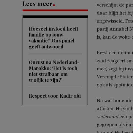
Lees meer
verschijnt de par
daar blijft het 
uitgewisseld. F
Hoeveel invloed heeft
partij Annabel N
familie op jouw
is, kan de woke-
vakantie? Ons panel
geeft antwoord
Eerst een definit
zaal reageert sm
Onrust na Nederland-
Marokko: ‘Het is toch
mee’, zegt hij tu
niet strafbaar om
Verenigde Staten
vrolijk te zijn?’
ook als spotmidd
Respect voor Kadir abi
Na wat honende 
afbijten. Hij vin
vaderland
een pa
gegrepen als imm
tanden’. Hij besc