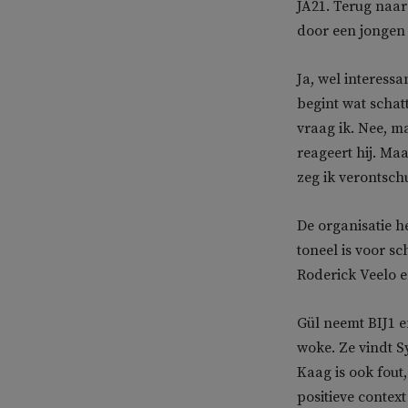
JA21. Terug naa
door een jongen v
Ja, wel interessa
begint wat schatt
vraag ik. Nee, maa
reageert hij. Ma
zeg ik verontsch
De organisatie 
toneel is voor s
Roderick Veelo 
Gül neemt BIJ1 e
woke. Ze vindt Sy
Kaag is ook fout
positieve context