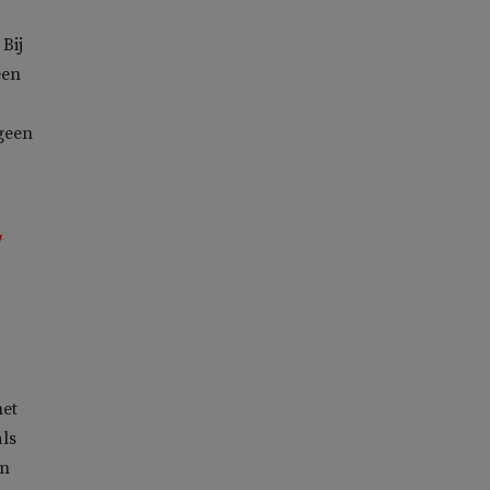
Bij
een
 geen
t
net
ls
an