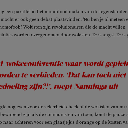
ng een parallel in het monddood maken van de tegenstander. 
mocht er ook geen debat plaatsvinden. ‘Nu ben je al meteen 
f homofoob.’ Wokisten zijn revolutionairen die de macht willen
stituties worden overgenomen door wokisten. Er is angst. Er is
i-wokeconferentie waar wordt geplei
rden te verbieden. ‘Dat kan toch niet
edoeling zijn?!’, roept Nanninga uit
ogle nog even voor de zekerheid check of de wokisten van nu 
 bewapend zijn als de communisten van toen, komt de pauze a
p naar achteren voor een glaasje jus d’orange op de kosten v