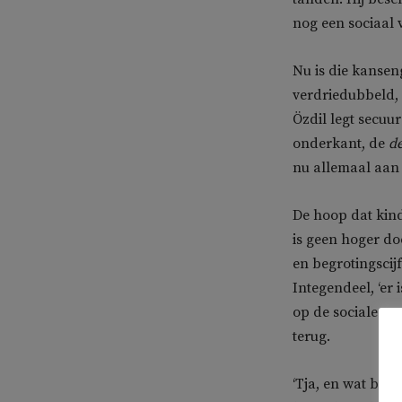
nog een sociaal 
Nu is die kanseng
verdriedubbeld, 
Özdil legt secuur
onderkant, de
de
nu allemaal aan h
De hoop dat kind
is geen hoger do
en begrotingscijfe
Integendeel, ‘er
op de sociale se
terug.
‘Tja, en wat blij