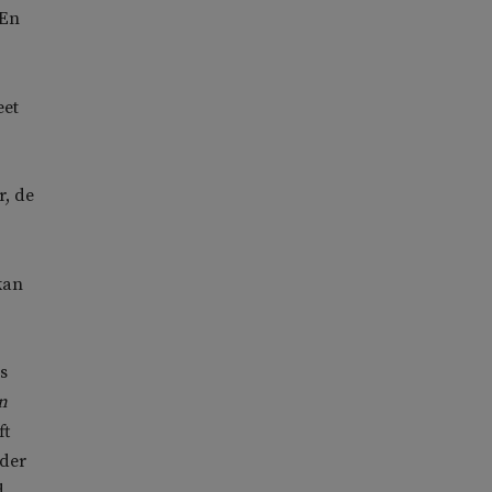
 En
eet
r, de
kan
s
n
ft
nder
d