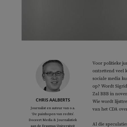
Voor politieke ju
ontzettend veel 
sociale media ku
op? Wordt Sigrid
Zal BBB in novem
CHRIS AALBERTS
Wie wordt lijsttr
Journalist en auteur van o.a.
van het CDA ove
‘De puinhopen van rechts’.
Doceert Media & Journalistiek
Al die speculati
aan de Erasmus Universiteit