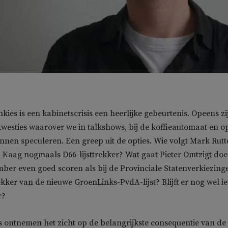
nkies is een kabinetscrisis een heerlijke gebeurtenis. Opeens zi
kwesties waarover we in talkshows, bij de koffieautomaat en o
nnen speculeren. Een greep uit de opties. Wie volgt Mark Rutt
 Kaag nogmaals D66-lijsttrekker? Wat gaat Pieter Omtzigt do
ber even goed scoren als bij de Provinciale Statenverkiezing
ekker van de nieuwe GroenLinks-PvdA-lijst? Blijft er nog wel ie
r?
es ontnemen het zicht op de belangrijkste consequentie van de