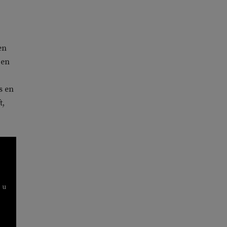
en
 en
s en
t,
 u