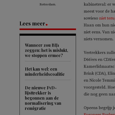
kabinetsval: er 
Rotterdam.
meest voor de ha
sowieso
niet ter
Lees meer
Haan om hun nieu
niet eens. Van n
niets vernomen.
Wanneer zou BIJ1
zeggen: het is mislukt,
Vertrekkers zulle
we stoppen ermee?
D66’ers en CDA’
Kamerlidmaatsch
Het kan wel: een
Brink (CDA), El
minderheidscoalitie
en Nicole Temmin
voorgesteld. Hoe
De nieuwe FvD-
lijsttrekker is
die nog geen n
begonnen aan de
normalisering van
Opeens begrijp 
remigratie
Europees Parle