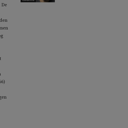
. De
 den
amen
og
t
n
66)
ngen