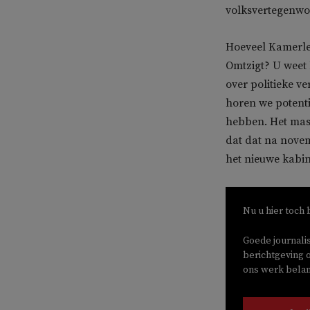
volksvertegenwo
Hoeveel Kamerled
Omtzigt? U weet 
over politieke v
horen we potent
hebben. Het mas
dat dat na novem
het nieuwe kabin
Nu u hier toch 
Goede journali
berichtgeving o
ons werk belang