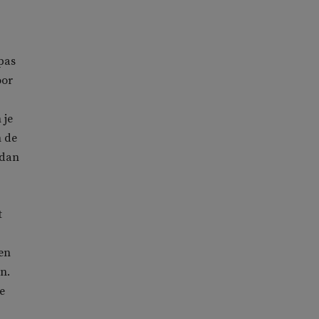
 pas
oor
 je
 de
 dan
t
hen
n.
e