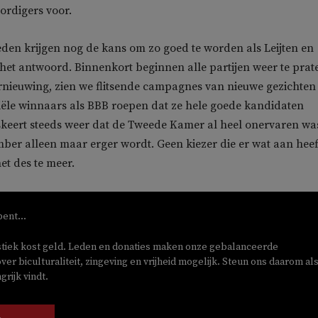
ordigers voor.
en krijgen nog de kans om zo goed te worden als Leijten en
het antwoord. Binnenkort beginnen alle partijen weer te prat
ernieuwing, zien we flitsende campagnes van nieuwe gezichten
iële winnaars als BBB roepen dat ze hele goede kandidaten
keert steeds weer dat de Tweede Kamer al heel onervaren wa
ber alleen maar erger wordt. Geen kiezer die er wat aan heef
et des te meer.
bent...
stiek kost geld. Leden en donaties maken onze gebalanceerde
ver biculturaliteit, zingeving en vrijheid mogelijk. Steun ons daarom als
rijk vindt.