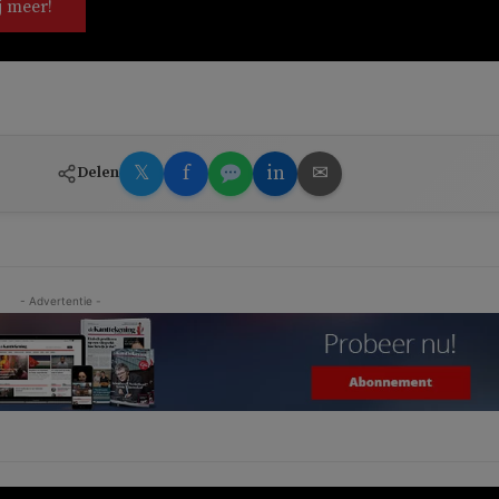
j meer!
𝕏
f
in
✉
Delen
- Advertentie -