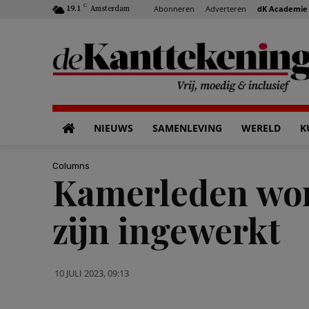
C
Abonneren
Adverteren
dK Academie
19.1
Amsterdam
NIEUWS
SAMENLEVING
WERELD
K
Columns
Kamerleden wor
zijn ingewerkt
10 JULI 2023, 09:13