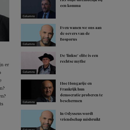
een komma
Columns
Even wanen we ons aan
de oevers van de
Bosporus
Columns
De ‘linkse’ elite is een
rechtse mythe
jn er
p
Columns
e
Hoe Hongarije en
en?
Frankrijk hun
democratie proberen te
en?
beschermen
Columns
ts
In Odysseus wordt
vriendschap misbruikt
Columns