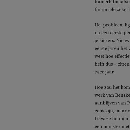
Kamerlidmaatsch
financiële zekerh
Het probleem ligt
na een eerste pe
je kiezers. Nieu
eerste jaren het
weet hoe effecti
helft dus – zitt
twee jaar.
Hoe zou het komen
werk van Renske
aanblijven van Pi
eens zijn, maar 
Lees: ze hebben 
een minister met