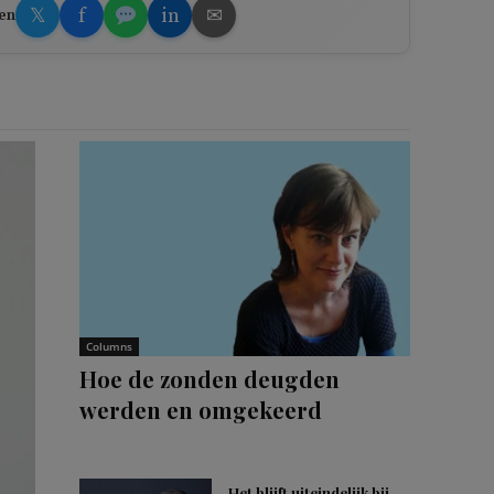
𝕏
f
in
✉
en
Columns
Hoe de zonden deugden
werden en omgekeerd
Het blijft uiteindelijk bij