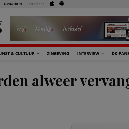
Nieuwsbrief
Losverkoop
UNST & CULTUUR
ZINGEVING
INTERVIEW
DK-PAN
den alweer vervang