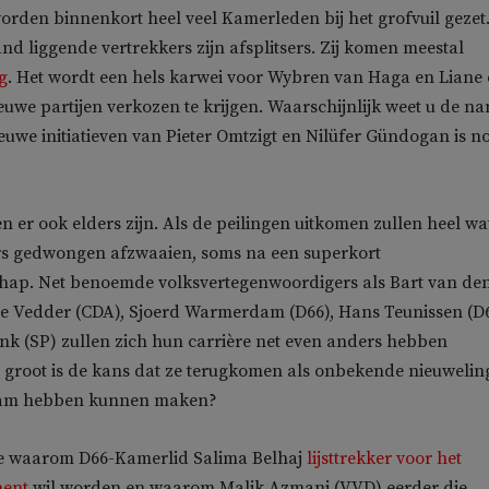
worden binnenkort heel veel Kamerleden bij het grofvuil gezet
nd liggende vertrekkers zijn afsplitsers. Zij komen meestal
ug
. Het wordt een hels karwei voor Wybren van Haga en Liane
we partijen verkozen te krijgen. Waarschijnlijk weet u de n
ieuwe initiatieven van Pieter Omtzigt en Nilüfer Gündogan is n
n er ook elders zijn. Als de peilingen uitkomen zullen heel wa
ers gedwongen afzwaaien, soms na een superkort
ap. Net benoemde volksvertegenwoordigers als Bart van de
ine Vedder (CDA), Sjoerd Warmerdam (D66), Hans Teunissen (D
k (SP) zullen zich hun carrière net even anders hebben
 groot is de kans dat ze terugkomen als onbekende nieuweli
aam hebben kunnen maken?
je waarom D66-Kamerlid Salima Belhaj
lijsttrekker voor het
ment
wil worden en waarom Malik Azmani (VVD) eerder die