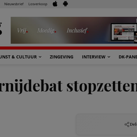
Nieuwsbrief
Losverkoop
UNST & CULTUUR
ZINGEVING
INTERVIEW
DK-PAN
rnijdebat stopzette
Del