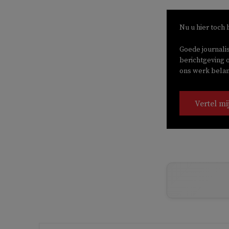
Nu u hier toch 
Goede journali
berichtgeving o
ons werk belang
Vertel mi