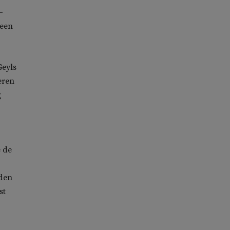
–
 een
Geyls
eren
g
e de
eden
st