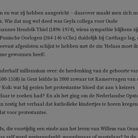
en en wat zij hebben aangericht – daarover maakt men zich n
k. Wie dat nog wel deed was Geyls collega voor Oude
hannes Hendrik Thiel (1896-1974), wiens sympathie blijkens zi
Punische Oorlogen (264-146 v.Chr.) duidelijk bij Carthago lag,
teevast afgesloten schijnt te hebben met de zin ‘Helaas moet i
me gewonnen heeft’.
nderhalf millennium over: de herdenking van de geboorte va
1500-1558) in Gent leidde in 2000 zowaar tot Kamervragen van 
Kok: wat hij gezien het protestantse bloed dat aan ’s keizers
daar te zoeken had? En als het ging om de Nederlandse Opst
en zestig het verhaal dat katholieke kindertjes te horen krege
at voor protestantse.
s, die voortijdig een einde aan het leven van Willem van Oran
na zelf werd gevierendeeld: moordenaar of martelaar? In de