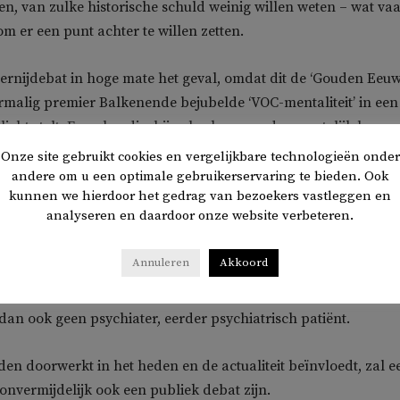
ten, van zulke historische schuld weinig willen weten – wat va
 om er een punt achter te willen zetten.
lavernijdebat in hoge mate het geval, omdat dit de ‘Gouden Eeuw
malig premier Balkenende bejubelde ‘VOC-mentaliteit’ in een
icht stelt. En velen die, bij gebrek aan ander geestelijk houvas
sma en Thierry Baudet, in een glorieus verleden zwelgen, kla
Onze site gebruikt cookies en vergelijkbare technologieën onder
ergane glorie vast.
andere om u een optimale gebruikerservaring te bieden. Ook
kunnen we hierdoor het gedrag van bezoekers vastleggen en
analyseren en daardoor onze website verbeteren.
ders nog in het leven? Dat zulke lieden gedesoriënteerd rak
orische helden – van P.J. Coen tot Van Heutsz – van hun voet
Annuleren
Akkoord
: elke psychiatrische therapeut kan dat vast goed verklaren,
ivering, zullen we maar zeggen. Iets wat mevrouw Faber dus
 dan ook geen psychiater, eerder psychiatrisch patiënt.
den doorwerkt in het heden en de actualiteit beïnvloedt, zal e
 onvermijdelijk ook een publiek debat zijn.