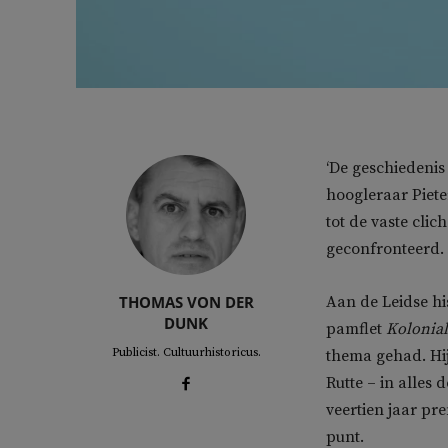
‘De geschiedenis
hoogleraar Piete
tot de vaste cli
geconfronteerd.
THOMAS VON DER
Aan de Leidse his
DUNK
pamflet
Kolonial
Publicist. Cultuurhistoricus.
thema gehad. Hij
Rutte – in alles 
veertien jaar pr
punt.