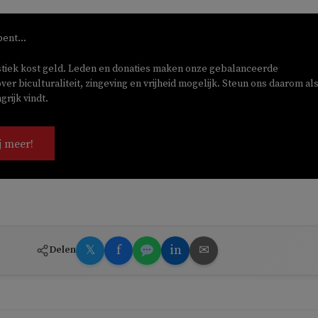
bent...
stiek kost geld. Leden en donaties maken onze gebalanceerde
ver biculturaliteit, zingeving en vrijheid mogelijk. Steun ons daarom als
rijk vindt.
j meer!
𝕏
f
in
✉
Delen