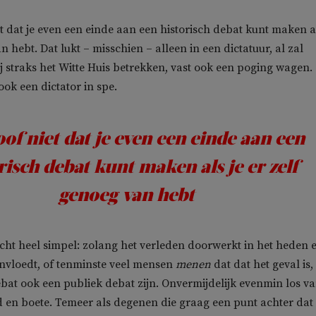
et dat je even een einde aan een historisch debat kunt maken al
n hebt. Dat lukt – misschien – alleen in een dictatuur, al zal
 straks het Witte Huis betrekken, vast ook een poging wagen.
ook een dictator in spe.
oof niet dat je even een einde aan een
risch debat kunt maken als je er zelf
genoeg van hebt
zicht heel simpel: zolang het verleden doorwerkt in het heden 
eïnvloedt, of tenminste veel mensen
menen
dat dat het geval is,
ebat ook een publiek debat zijn. Onvermijdelijk evenmin los v
 en boete. Temeer als degenen die graag een punt achter dat