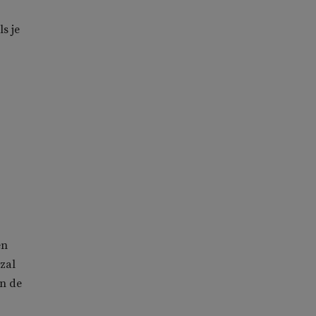
s je
en
 zal
an de