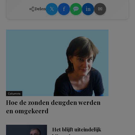
𝕏
f
in
✉
Delen
Columns
Hoe de zonden deugden werden
en omgekeerd
Het blijft uiteindelijk