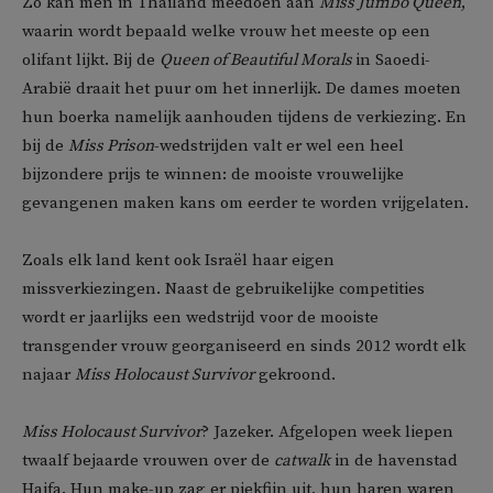
Zo kan men in Thailand meedoen aan
Miss Jumbo Queen
,
waarin wordt bepaald welke vrouw het meeste op een
olifant lijkt. Bij de
Queen of Beautiful Morals
in Saoedi-
Arabië draait het puur om het innerlijk. De dames moeten
hun boerka namelijk aanhouden tijdens de verkiezing. En
bij de
Miss Prison
-wedstrijden valt er wel een heel
bijzondere prijs te winnen: de mooiste vrouwelijke
gevangenen maken kans om eerder te worden vrijgelaten.
Zoals elk land kent ook Israël haar eigen
missverkiezingen. Naast de gebruikelijke competities
wordt er jaarlijks een wedstrijd voor de mooiste
transgender vrouw georganiseerd en sinds 2012 wordt elk
najaar
Miss Holocaust Survivor
gekroond.
Miss Holocaust Survivor
? Jazeker. Afgelopen week liepen
twaalf bejaarde vrouwen over de
catwalk
in de havenstad
Haifa. Hun make-up zag er piekfijn uit, hun haren waren