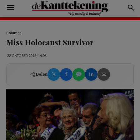
Columns
Miss Holocaust Survivor
22 OKTOBER 2018, 14:03
𝕏
f
in
✉
Delen