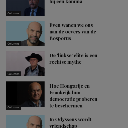
bij een komma
Columns
Even wanen we ons
aan de oevers van de
Bosporus
Columns
De ‘linkse’ elite is een
rechtse mythe
Columns
Hoe Hongarije en
Frankrijk hun
democratie proberen
te beschermen
Columns
In Odysseus wordt
vriendschap