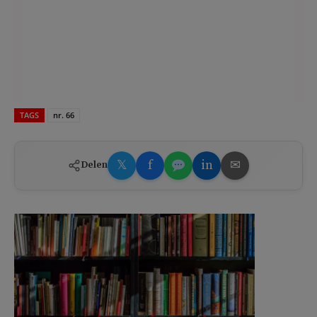
TAGS
nr. 66
𝕏
f
in
✉
Delen