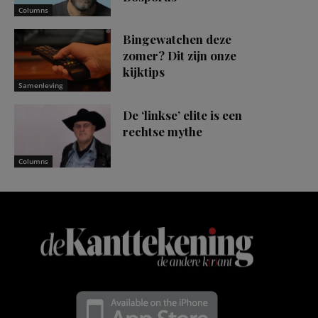
Columns
Bingewatchen deze
zomer? Dit zijn onze
kijktips
Samenleving
De ‘linkse’ elite is een
rechtse mythe
Columns