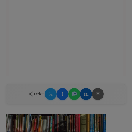
𝕏
f
in
✉
Delen