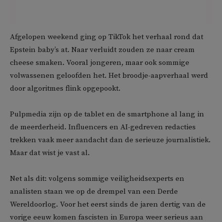
Afgelopen weekend ging op TikTok het verhaal rond dat
Epstein baby’s at. Naar verluidt zouden ze naar cream
cheese smaken. Vooral jongeren, maar ook sommige
volwassenen geloofden het. Het broodje-aapverhaal werd
door algoritmes flink opgepookt.
Pulpmedia zijn op de tablet en de smartphone al lang in
de meerderheid. Influencers en AI-gedreven redacties
trekken vaak meer aandacht dan de serieuze journalistiek.
Maar dat wist je vast al.
Net als dit: volgens sommige veiligheidsexperts en
analisten staan we op de drempel van een Derde
Wereldoorlog. Voor het eerst sinds de jaren dertig van de
vorige eeuw komen fascisten in Europa weer serieus aan