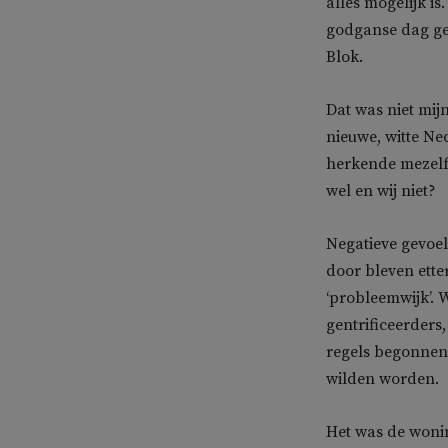
alles mogelijk i
godganse dag ge
Blok.
Dat was niet mij
nieuwe, witte N
herkende mezelf 
wel en wij niet?
Negatieve gevoele
door bleven ette
‘probleemwijk’. 
gentrificeerders,
regels begonnen
wilden worden.
Het was de woni