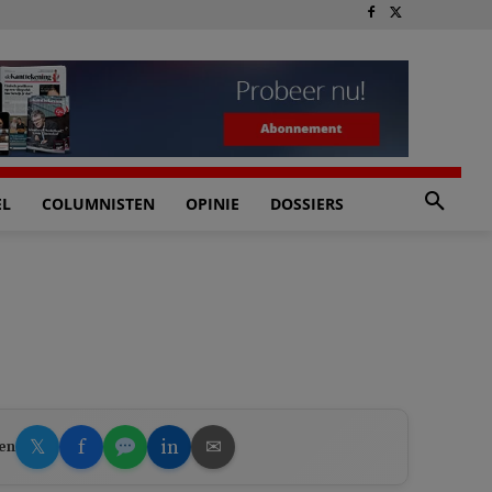
EL
COLUMNISTEN
OPINIE
DOSSIERS
𝕏
f
in
✉
en