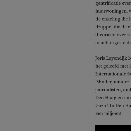
gentrificatie ev
huurwoningen, wa
de enkeling die 
druppel die de 
theorieën over r
in achtergesteld
Joris Luyendijk 
het geleefd met 
Internationale S
‘Minder, minder 
journalisten, am
Den Haag en moet
Gaza? In Den Haa
een miljoen!