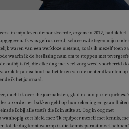
 eerst in mijn leven demonstreerde, ergens in 2012, had ik het
 opgegeven. Ik was gefrustreerd, schreeuwde tegen mijn oude
lijk waren van een werkloze nietsnut, zoals ik mezelf toen za
ode waarin ik de beslissing nam om te stoppen met tevergeefs
 de ontbijttafel, die elke dag met veel zorg werd voorbereid d
aar ik bij aanschoof na het lezen van de ochtendkranten op
nde ik het journaal.
r, dacht ik over die journalisten, glad in hun pak en jurkjes. 
les op orde met bakken geld op hun rekening en gaan fluite
insde ik bij alle tosti’s die ik in stilte at. Oog in oog met
ik wanhopig zoet hield met: ‘Ik équipeer mezelf met kennis, me
n tot de dag komt waarop ik die kennis paraat moet hebben.’