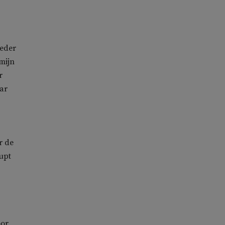
oeder
mijn
r
aar
r de
upt
oor