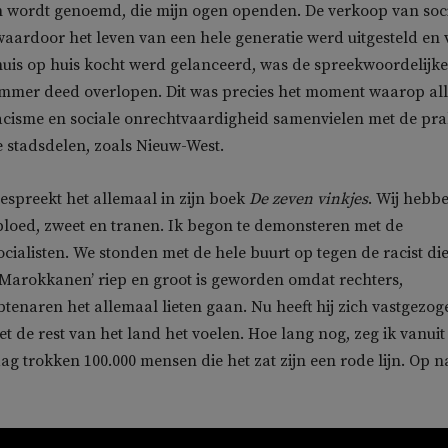
en wordt genoemd, die mijn ogen openden. De verkoop van soc
ardoor het leven van een hele generatie werd uitgesteld en
huis op huis kocht werd gelanceerd, was de spreekwoordelijke
emmer deed overlopen. Dit was precies het moment waarop al
acisme en sociale onrechtvaardigheid samenvielen met de prak
e stadsdelen, zoals Nieuw-West.
bespreekt het allemaal in zijn boek
De zeven vinkjes
. Wij hebb
bloed, zweet en tranen. Ik begon te demonsteren met de
ocialisten. We stonden met de hele buurt op tegen de racist di
Marokkanen’ riep en groot is geworden omdat rechters,
btenaren het allemaal lieten gaan. Nu heeft hij zich vastgezog
 de rest van het land het voelen. Hoe lang nog, zeg ik vanuit
g trokken 100.000 mensen die het zat zijn een rode lijn. Op n