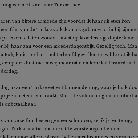
 nog een slok van haar Turkse thee.
aren van bittere armoede zijn voordat ik haar uit eten kon
een film van de Turkse volkskomiek Şaban waarin hij zijn m
in paleizen te laten wonen. Laatst op Moederdag klopte ik met 
 bij haar aan voor een moederdagontbijt. Gezellig toch. Maa
a Balçik niet op haar achterhoofd gevallen en wilde dat ik h
, een paleis lukt niet meer, maar uit eten kon ik uiteraard niet
ederdag.
ag naar een Turkse eettent binnen de ring, waar je buik doo
 prijzen meteen ‘vol’ raakt. Maar de voldoening om dit überha
is onbetaalbaar.
ers van onze families en gemeenschappen’, zei ik jaren terug,
egen Turkse matties die dezelfde worstelingen hebben
 kijken naar alle papieren, bellen met instanties en zorgen v