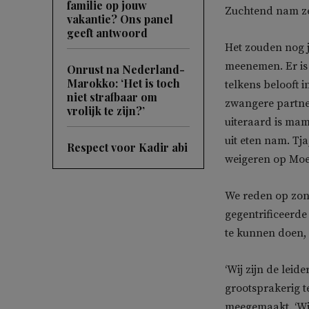
familie op jouw
Zuchtend nam ze
vakantie? Ons panel
geeft antwoord
Het zouden nog j
meenemen. Er is 
Onrust na Nederland-
Marokko: ‘Het is toch
telkens belooft 
niet strafbaar om
zwangere partner
vrolijk te zijn?’
uiteraard is mam
uit eten nam. Tja
Respect voor Kadir abi
weigeren op Mo
We reden op zond
gegentrificeerde
te kunnen doen, 
‘Wij zijn de leid
grootsprakerig t
meegemaakt. ‘Wij