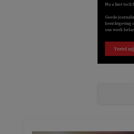
Nu u hier toch 
Goede journali
berichtgeving o
ons werk belang
Vertel mi