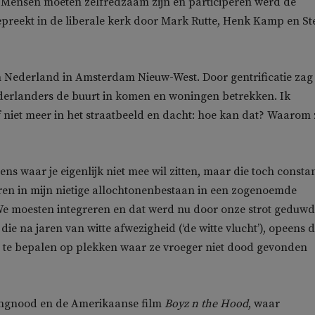
s. Mensen moeten zelfredzaam zijn en participeren werd de
preekt in de liberale kerk door Mark Rutte, Henk Kamp en St
n Nederland in Amsterdam Nieuw-West. Door gentrificatie zag 
ederlanders de buurt in komen en woningen betrekken. Ik
niet meer in het straatbeeld en dacht: hoe kan dat? Waarom z
ns waar je eigenlijk niet mee wil zitten, maar die toch consta
ren in mijn nietige allochtonenbestaan in een zogenoemde
We moesten integreren en dat werd nu door onze strot geduw
 die na jaren van witte afwezigheid (‘de witte vlucht’), opeens 
 te bepalen op plekken waar ze vroeger niet dood gevonden
ngnood en de Amerikaanse film
Boyz n the Hood
, waar