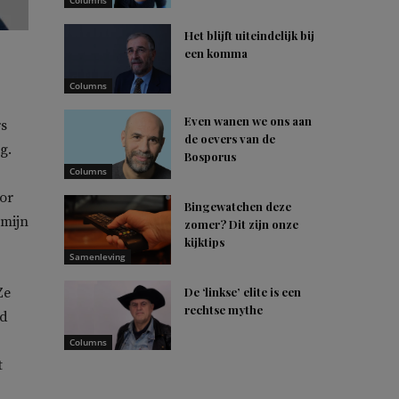
Columns
Het blijft uiteindelijk bij
een komma
Columns
Even wanen we ons aan
rs
de oevers van de
g.
Bosporus
Columns
oor
Bingewatchen deze
 mijn
zomer? Dit zijn onze
kijktips
Samenleving
Ze
De ‘linkse’ elite is een
rechtse mythe
nd
Columns
t