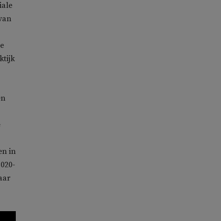
iale
 van
le
tijk
en
e
en in
 020-
aar