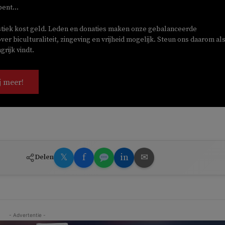
bent...
stiek kost geld. Leden en donaties maken onze gebalanceerde
ver biculturaliteit, zingeving en vrijheid mogelijk. Steun ons daarom als
rijk vindt.
j meer!
𝕏
f
in
✉
Delen
- Advertentie -