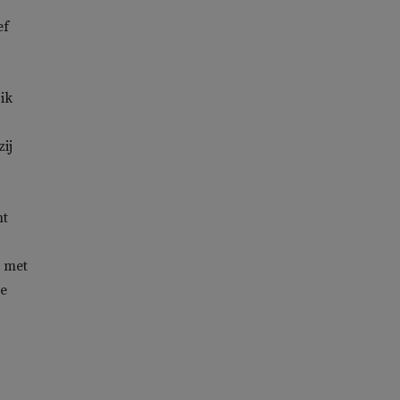
ef
ik
ij
nt
d met
de