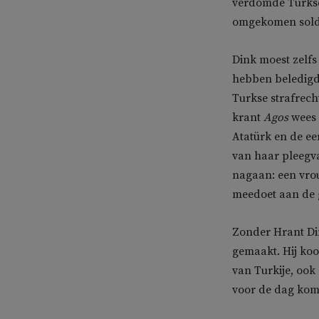
verdomde Turkse
omgekomen solda
Dink moest zelfs
hebben beledigd.
Turkse strafrecht
krant
Agos
wees 
Atatürk en de eer
van haar pleegv
nagaan: een vrou
meedoet aan de 
Zonder Hrant Din
gemaakt. Hij koo
van Turkije, oo
voor de dag kom