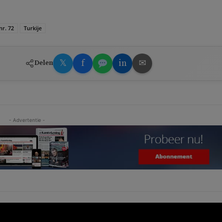
nr. 72
Turkije
𝕏
f
in
✉
Delen
- Advertentie -