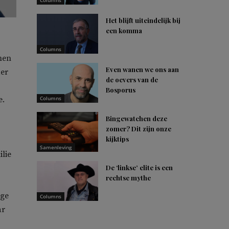
Columns
Het blijft uiteindelijk bij
een komma
Columns
men
Even wanen we ons aan
der
de oevers van de
Bosporus
e.
Columns
Bingewatchen deze
zomer? Dit zijn onze
kijktips
Samenleving
lie
De ‘linkse’ elite is een
rechtse mythe
nge
Columns
ar