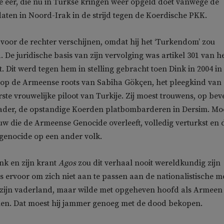
 eer, die nu in Turkse kringen weer opgeld doet vanwege de
ten in Noord-Irak in de strijd tegen de Koerdische PKK.
 voor de rechter verschijnen, omdat hij het ‘Turkendom’ zou
 De juridische basis van zijn vervolging was artikel 301 van h
. Dit werd tegen hem in stelling gebracht toen Dink in 2004 in 
op de Armeense roots van Sabiha Gökçen, het pleegkind van
ste vrouwelijke piloot van Turkije. Zij moest trouwens, op bev
ader, de opstandige Koerden platbombarderen in Dersim. Moe
w die de Armeense Genocide overleeft, volledig verturkst en
genocide op een ander volk.
k en zijn krant
Agos
zou dit verhaal nooit wereldkundig zijn
s ervoor om zich niet aan te passen aan de nationalistische m
k zijn vaderland, maar wilde met opgeheven hoofd als Armeen
en. Dat moest hij jammer genoeg met de dood bekopen.