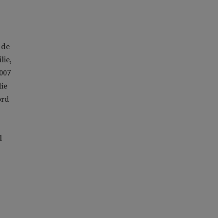
 de
lie,
2007
die
ord
l