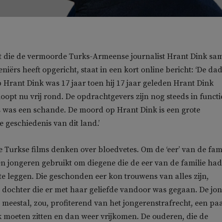
nt die de vermoorde Turks-Armeense journalist Hrant Dink sa
iërs heeft opgericht, staat in een kort online bericht: ‘De da
Hrant Dink was 17 jaar toen hij 17 jaar geleden Hrant Dink
oopt nu vrij rond. De opdrachtgevers zijn nog steeds in functi
 was een schande. De moord op Hrant Dink is een grote
 geschiedenis van dit land.’
 Turkse films denken over bloedvetes. Om de ‘eer’ van de fami
n jongeren gebruikt om diegene die de eer van de familie had
 leggen. Die geschonden eer kon trouwens van alles zijn,
 dochter die er met haar geliefde vandoor was gegaan. De jo
 meestal, zou, profiterend van het jongerenstrafrecht, een pa
ak moeten zitten en dan weer vrijkomen. De ouderen, die de