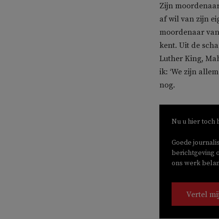
Zijn moordenaars
af wil van zijn 
moordenaar van 
kent. Uit de sch
Luther King, Ma
ik: ‘We zijn all
nog.
Nu u hier toch 
Goede journali
berichtgeving o
ons werk belang
Vertel mi