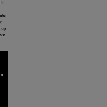
ie
uist
in
roep
rken
 u