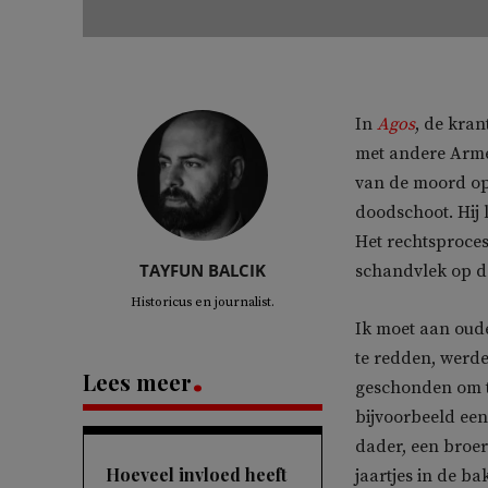
In
Agos
, de kra
met andere Armen
van de moord op 
doodschoot. Hij l
Het rechtsproces
TAYFUN BALCIK
schandvlek op de
Historicus en journalist.
Ik moet aan oude
te redden, werde
Lees meer
geschonden om te
bijvoorbeeld een
dader, een broer
Hoeveel invloed heeft
jaartjes in de b