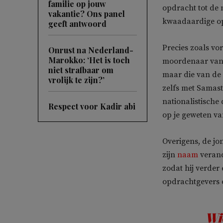
familie op jouw
opdracht tot de
vakantie? Ons panel
kwaadaardige op
geeft antwoord
Precies zoals vor
Onrust na Nederland-
Marokko: ‘Het is toch
moordenaar van Di
niet strafbaar om
maar die van de 
vrolijk te zijn?’
zelfs met Samast
nationalistisch
Respect voor Kadir abi
op je geweten va
Overigens, de jon
zijn
naam
verand
zodat hij verder
opdrachtgevers 
Wi