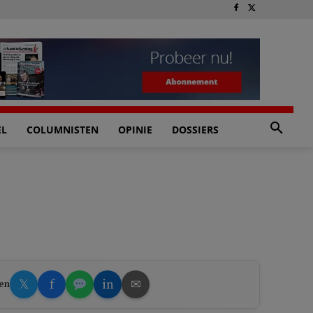
EL
COLUMNISTEN
OPINIE
DOSSIERS
𝕏
f
in
✉
en