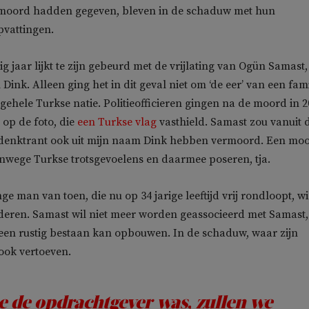
 moord hadden gegeven, bleven in de schaduw met hun
vattingen.
ig jaar lijkt te zijn gebeurd met de vrijlating van Ogün Samast,
nk. Alleen ging het in dit geval niet om ‘de eer’ van een fami
gehele Turkse natie. Politieofficieren gingen na de moord in 
 op de foto, die
een Turkse vlag
vasthield. Samast zou vanuit 
e denktrant ook uit mijn naam Dink hebben vermoord. Een mo
nwege Turkse trotsgevoelens en daarmee poseren, tja.
ge man van toen, die nu op 34 jarige leeftijd vrij rondloopt, wi
eren. Samast wil niet meer worden geassocieerd met Samast,
 een rustig bestaan kan opbouwen. In de schaduw, waar zijn
ook vertoeven.
e de opdrachtgever was, zullen we