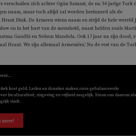
 verschuilen zich achter Ogün Samast, de nu 34-jarige Turk d
eigen naam, maar toch altijd zal worden herinnerd als de
Hrant Dink. De Armeen wiens naam en strijd de hele wereld j
aduw en in het hart van de mensheid, naast helden zoals Mart
hatma Gandhi en Nelson Mandela. Ook 17 jaar na zijn dood, 
emaal Hrant. We zijn allemaal Armeniërs.’ Nu de rest van de Tu
bent...
stiek kost geld. Leden en donaties maken onze gebalanceerde
ver biculturaliteit, zingeving en vrijheid mogelijk. Steun ons daarom als
rijk vindt.
j meer!