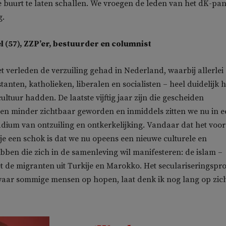
e buurt te laten schallen. We vroegen de leden van het dK-pan
g.
l (57), ZZP’er, bestuurder en columnist
t verleden de verzuiling gehad in Nederland, waarbij allerlei
tanten, katholieken, liberalen en socialisten – heel duidelijk 
ultuur hadden. De laatste vijftig jaar zijn die gescheiden
en minder zichtbaar geworden en inmiddels zitten we nu in e
dium van ontzuiling en ontkerkelijking. Vandaar dat het voor
e een schok is dat we nu opeens een nieuwe culturele en
hebben die zich in de samenleving wil manifesteren: de islam –
de migranten uit Turkije en Marokko. Het seculariseringspr
 waar sommige mensen op hopen, laat denk ik nog lang op zic