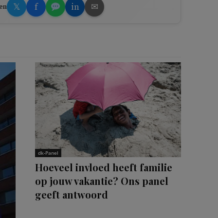
𝕏
f
in
✉
en
dk-Panel
Hoeveel invloed heeft familie
op jouw vakantie? Ons panel
geeft antwoord