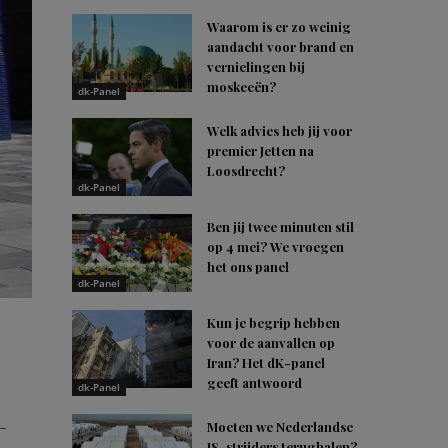
Waarom is er zo weinig
aandacht voor brand en
vernielingen bij
moskeeën?
dk-Panel
Welk advies heb jij voor
premier Jetten na
Loosdrecht?
dk-Panel
Ben jij twee minuten stil
op 4 mei? We vroegen
het ons panel
dk-Panel
Kun je begrip hebben
voor de aanvallen op
Iran? Het dK-panel
geeft antwoord
dk-Panel
–
Moeten we Nederlandse
IS-strijders terughalen?