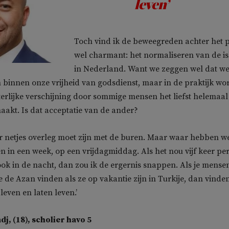
leven’
Toch vind ik de beweegreden achter het 
wel charmant: het normaliseren van de i
in Nederland. Want we zeggen wel dat we
 binnen onze vrijheid van godsdienst, maar in de praktijk wo
iterlijke verschijning door sommige mensen het liefst helemaal
akt. Is dat acceptatie van de ander?
er netjes overleg moet zijn met de buren. Maar waar hebben w
en in een week, op een vrijdagmiddag. Als het nou vijf keer pe
 ook in de nacht, dan zou ik de ergernis snappen. Als je mense
e de Azan vinden als ze op vakantie zijn in Turkije, dan vinde
 leven en laten leven.’
j, (18), scholier havo 5