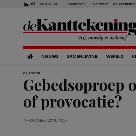
C
Abonneren
Adverteren
dK Academie
16.5
Amsterdam
NIEUWS
SAMENLEVING
WERELD
K
dk-Panel
Gebedsoproep op
of provocatie?
17 OKTOBER 2019, 11:57