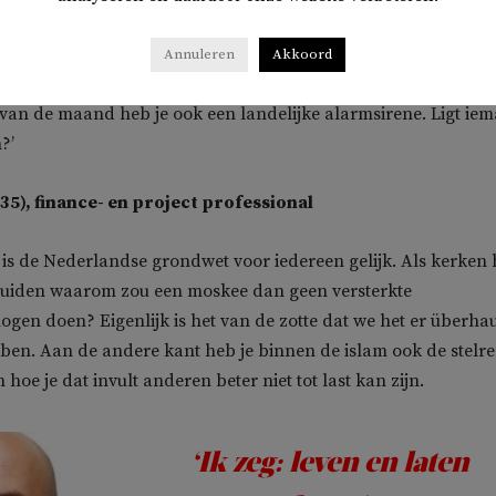
e gaan niet meer terug. Toen ik een tijdje geleden met vakantie 
oorde ik de Azan ook door de hele stad galmen en niemand
Annuleren
Akkoord
. En ik ook niet. Ik denk wel eens: wat doen we nou moeilijk?
van de maand heb je ook een landelijke alarmsirene. Ligt ie
?’
35), finance- en project professional
 is de Nederlandse grondwet voor iedereen gelijk. Als kerken
uiden waarom zou een moskee dan geen versterkte
en doen? Eigenlijk is het van de zotte dat we het er überha
en. Aan de andere kant heb je binnen de islam ook de stelre
 hoe je dat invult anderen beter niet tot last kan zijn.
‘Ik zeg: leven en laten