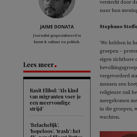
versterkt door d
naar hun menin
JAIME DONATA
Stephano Stoffe
Journalist gespecialiseerd in
kunst & cultuur en politiek.
‘We hebben in he
groepen – protes
eigen zichtbare c
Lees meer
bevolkingsgroep
vergevorderd sta
mensen een beetj
Rasit Elibol: ‘Als kind
religieuze zuil 
van migranten voer je
meegekomen met 
een meervoudige
strijd’
in die groepen,
wachten.
‘Belachelijk’,
‘hopeloos’, ‘trash’: het