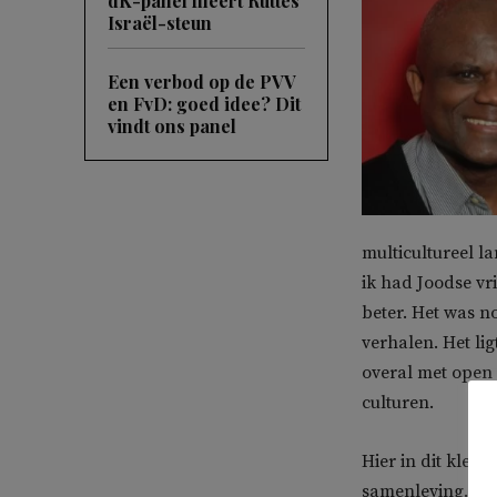
dK-panel fileert Ruttes
Israël-steun
Een verbod op de PVV
en FvD: goed idee? Dit
vindt ons panel
multicultureel l
ik had Joodse vri
beter. Het was n
verhalen. Het li
overal met open 
culturen.
Hier in dit klei
samenleving. In de