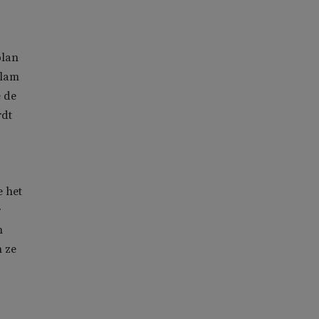
plan
slam
 de
rdt
e het
r
n
n ze