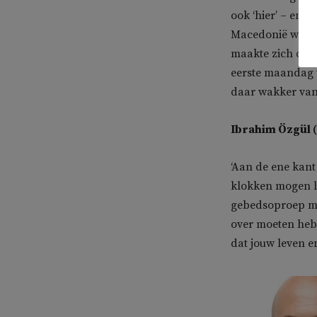
ook ‘hier’ – en z
Macedonië was h
maakte zich druk
eerste maandag 
daar wakker van
Ibrahim Özgül (
‘Aan de ene kant
klokken mogen l
gebedsoproep mog
over moeten hebb
dat jouw leven en