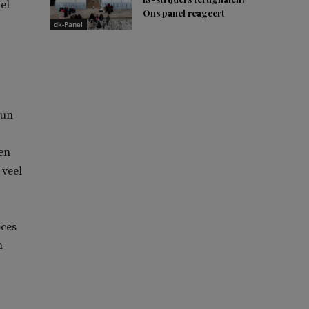
el
Ons panel reageert
dk-Panel
hun
en
 veel
oces
h