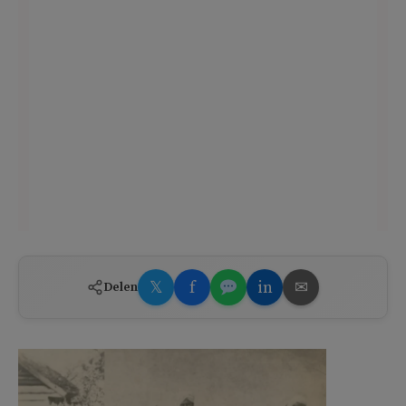
𝕏
f
in
✉
Delen