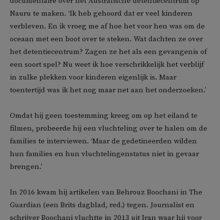
documentaire over het Australische detentiecentrum op
Nauru te maken. ‘Ik heb gehoord dat er veel kinderen
verbleven. En ik vroeg me af hoe het voor hen was om de
oceaan met een boot over te steken. Wat dachten ze over
het detentiecentrum? Zagen ze het als een gevangenis of
een soort spel? Nu weet ik hoe verschrikkelijk het verblijf
in zulke plekken voor kinderen eigenlijk is. Maar
toentertijd was ik het nog maar net aan het onderzoeken.’
Omdat hij geen toestemming kreeg om op het eiland te
filmen, probeerde hij een vluchteling over te halen om de
families te interviewen. ‘Maar de gedetineerden wilden
hun families en hun vluchtelingenstatus niet in gevaar
brengen.’
In 2016 kwam hij artikelen van Behrouz Boochani in The
Guardian (een Brits dagblad, red.) tegen. Journalist en
schrijver Boochani vluchtte in 2013 uit Iran waar hij voor