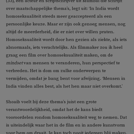
(33), een acteur en scriptschrijver uit Mumbai die schrijft
over maatschappelijke thema’s, legt uit: ‘In India wordt
homoseksualiteit steeds meer geaccepteerd als een
persoonlijke keuze. Maar er zijn ook genoeg mensen, nog
altijd de meerderheid, die er niet over willen praten.
Homoseksualiteit wordt door hen gezien als ziekte, als iets
abnormaals, iets verachtelijks. Als filmmaker zou ik heel
graag een film over homoseksualiteit maken, om de
mindset
van mensen te veranderen, hun perspectief te
verbreden. Het is dom om zulke onderwerpen te
vermijden, omdat je bang bent voor afwijzing. ‘Mensen in
India vinden alles best, als het hen maar niet overkomt.’
Shoaib voelt bij deze thema’s juist een grote
verantwoordelijkheid, omdat het de kans biedt
vooroordelen rondom homoseksualiteit weg te nemen. Dat
is uiteindelijk waar het in de film en in andere kunstvorm
voor hem om draait. Je kan toch nooit iedereen blij maken,