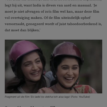
legt hij uit, want India is divers van aard en massaal. ‘Je
moet je niet afvragen of zo’n film wel kan, maar deze film
vol overtuiging maken. Of de film uiteindelijk ophef
veroorzaakt, genegeerd wordt of juist taboedoorbrekend is,
dat moet dan blijken.’
Fragment uit de film ‘Ek ladki ko dekha toh aisa laga’ (Foto: YouTube)