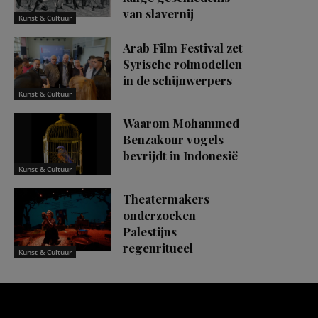
van slavernij
Kunst & Cultuur
Arab Film Festival zet
Syrische rolmodellen
in de schijnwerpers
Kunst & Cultuur
Waarom Mohammed
Benzakour vogels
bevrijdt in Indonesië
Kunst & Cultuur
Theatermakers
onderzoeken
Palestijns
regenritueel
Kunst & Cultuur