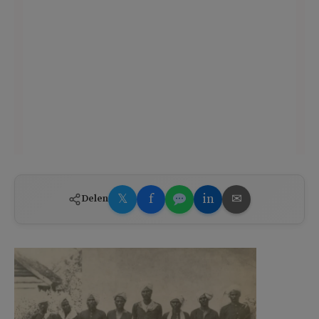
𝕏
f
in
✉
Delen