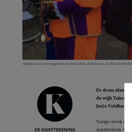
Optocht met roetveegpieten in Rotterdam, Delfshaven in 2016 (Beeld: 
Er doen alsnog 
de wijk Tuindo
Jazie Veldhuyze
Vorige week
mel
DE KANTTEKENING
Amsterdam-Noord