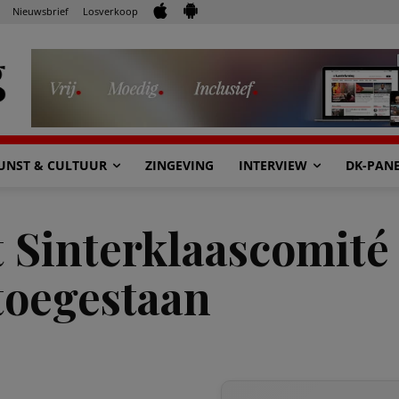
Nieuwsbrief
Losverkoop
UNST & CULTUUR
ZINGEVING
INTERVIEW
DK-PAN
 Sinterklaascomité 
toegestaan