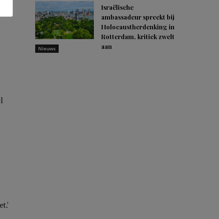
Israëlische
ambassadeur spreekt bij
Holocaustherdenking in
Rotterdam, kritiek zwelt
aan
Nieuws
l
t.’