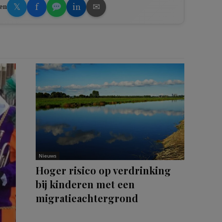
𝕏
f
in
✉
en
Nieuws
Hoger risico op verdrinking
bij kinderen met een
migratieachtergrond