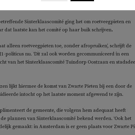
erheidsinstanties. De partij stelde daarop raadsvragen.
etreffende Sinterklaascomité ging het om roetveegpieten en
ar dat laatste kan het comité op haar buik schrijven
.
aat alleen roetveegpieten toe, zonder afropruiken’, schrijft de
1-politicus nu. ‘Dit zal ook worden gecommuniceerd in een
cht van het Sinterklaascomité Tuindorp Oostzaan en stadsdee
en lijkt hiermee de komst van Zwarte Pieten bij een door de
dieerde intocht op het laatste moment afgewend te zijn.
limenteert de gemeente, die volgens hem adequaat heeft
 de plannen van Sinterklaascomité bekend werden. ‘Ook het
delijk gemaakt: in Amsterdam is er geen plaats voor Zwarte Pie