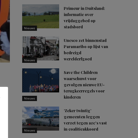
Primeur in Duitsland:
informatie over
vrijdaggebed op
stadsbord
Nieuws
Unesco zet binnenstad
Paramaribo op lijst van
bedreigd
werelderfgoed
Nieuws
Save the Children
waarschuwt voor
gevolgen nieuwe EU-
terugkeerregels voor
in
kinderen
Nieuws
‘Zeker twintig’
gemeenten leggen
verzet tegen azc’s vast
in coalitieakkoord
Nieuws