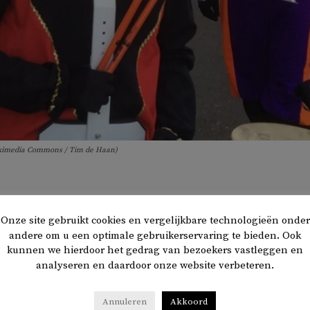
Wikimedia Commons / Tim de Haan)
alleen maar roetveegpieten mee bij de Sinterklaasintocht 
Onze site gebruikt cookies en vergelijkbare technologieën onder
rp Oostzaan in Amsterdam-Noord. Dit meldt BIJ1-raadslid
andere om u een optimale gebruikerservaring te bieden. Ook
n op zijn
Facebookpagina.
kunnen we hierdoor het gedrag van bezoekers vastleggen en
analyseren en daardoor onze website verbeteren.
dde
BIJ1 dat er een Sinterklaasintocht mét Zwarte Pieten in
Annuleren
Akkoord
 op komst zou zijn, gesubsidieerd door de gemeente en