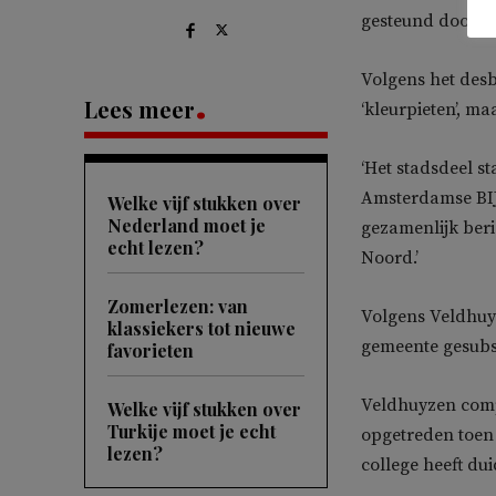
gesteund door ov
Volgens het desb
Lees meer
‘kleurpieten’, ma
‘Het stadsdeel st
Amsterdamse BIJ
Welke vijf stukken over
Nederland moet je
gezamenlijk beri
echt lezen?
Noord.’
Zomerlezen: van
Volgens Veldhuyz
klassiekers tot nieuwe
gemeente gesubsi
favorieten
Veldhuyzen comp
Welke vijf stukken over
Turkije moet je echt
opgetreden toen
lezen?
college heeft dui