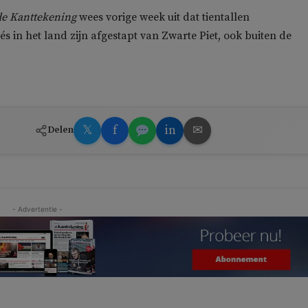
de Kanttekening
wees vorige week uit dat tientallen
és in het land zijn afgestapt van Zwarte Piet, ook buiten de
𝕏
f
in
✉
Delen
- Advertentie -