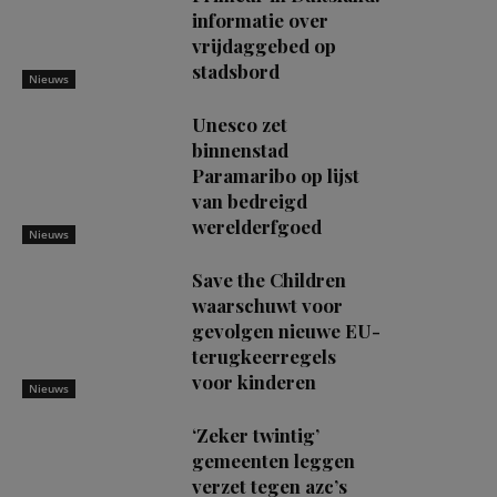
informatie over
vrijdaggebed op
stadsbord
Nieuws
Unesco zet
binnenstad
Paramaribo op lijst
van bedreigd
werelderfgoed
Nieuws
Save the Children
waarschuwt voor
gevolgen nieuwe EU-
terugkeerregels
voor kinderen
Nieuws
‘Zeker twintig’
gemeenten leggen
verzet tegen azc’s