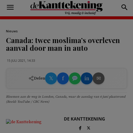
Nieuws
Canada: twee moslima’s overleven
aanval door man in auto
15 JULI 2021, 14:33
𝕏
f
in
✉
Delen
Bloemen aan de weg in London, Canada, waar de aanslag van 6 juni plaatsvond
(Beeld: YouTube / CBC News)
DE KANTTEKENING