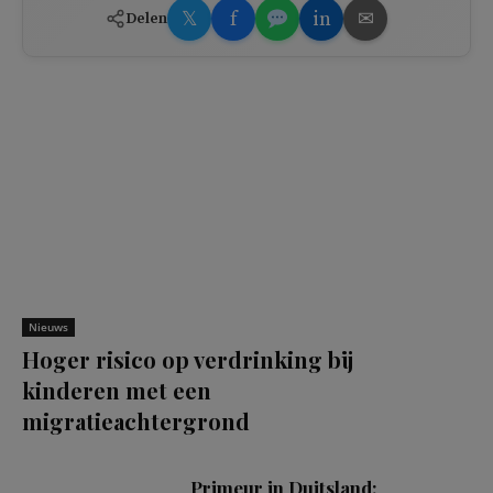
𝕏
f
in
✉
Delen
Nieuws
Hoger risico op verdrinking bij
kinderen met een
migratieachtergrond
Primeur in Duitsland: