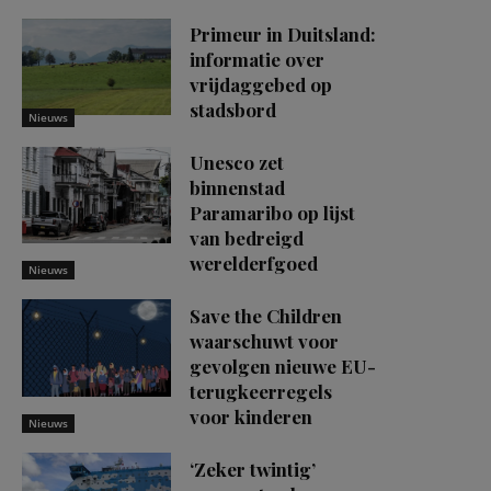
Primeur in Duitsland:
informatie over
vrijdaggebed op
stadsbord
Nieuws
Unesco zet
binnenstad
Paramaribo op lijst
van bedreigd
werelderfgoed
Nieuws
Save the Children
waarschuwt voor
gevolgen nieuwe EU-
terugkeerregels
voor kinderen
Nieuws
‘Zeker twintig’