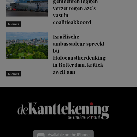
gemeenten leggen
verzet tegen azc’s
vast in
coalitieakkoord
Nieuws
Israëlische
ambassadeur spreekt
bij
Holocaustherdenking
in Rotterdam, kritiek
zwelt aan
Nieuws