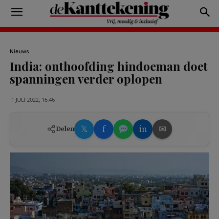
Nieuws
India: onthoofding hindoeman doet
spanningen verder oplopen
1 JULI 2022, 16:46
𝕏
f
in
✉
Delen