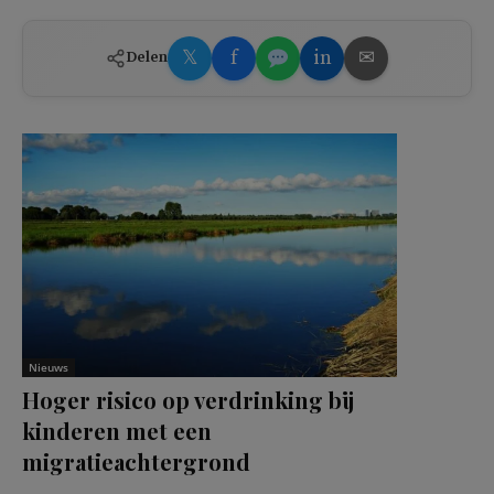
𝕏
f
in
✉
Delen
Nieuws
Hoger risico op verdrinking bij
kinderen met een
migratieachtergrond