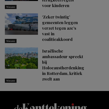
voor kinderen
Nieuws
‘Zeker twintig’
gemeenten leggen
verzet tegen azc’s
vast in
coalitieakkoord
Nieuws
Israëlische
ambassadeur spreekt
bij
Holocaustherdenking
in Rotterdam, kritiek
zwelt aan
Nieuws