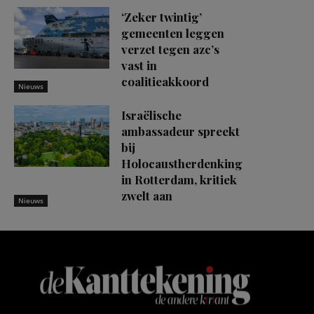
‘Zeker twintig’
gemeenten leggen
verzet tegen azc’s
vast in
coalitieakkoord
Nieuws
Israëlische
ambassadeur spreekt
bij
Holocaustherdenking
in Rotterdam, kritiek
zwelt aan
Nieuws