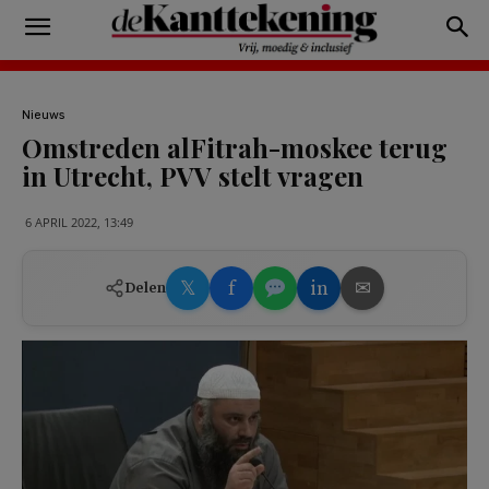
Nieuws
Omstreden alFitrah-moskee terug
in Utrecht, PVV stelt vragen
6 APRIL 2022, 13:49
𝕏
f
in
✉
Delen