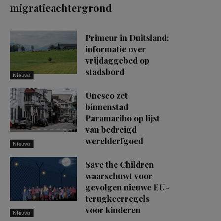
migratieachtergrond
Primeur in Duitsland:
informatie over
vrijdaggebed op
stadsbord
Nieuws
Unesco zet
binnenstad
Paramaribo op lijst
van bedreigd
werelderfgoed
Nieuws
Save the Children
waarschuwt voor
gevolgen nieuwe EU-
terugkeerregels
voor kinderen
Nieuws