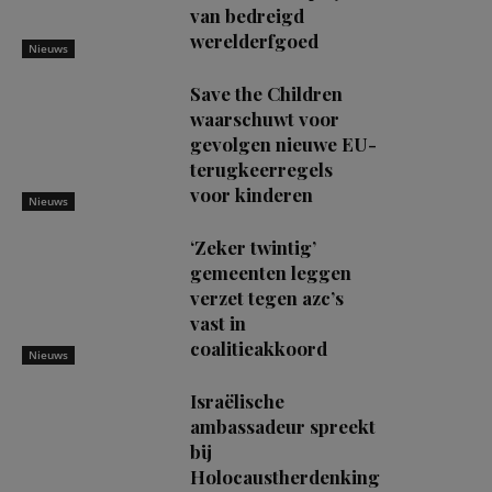
van bedreigd
werelderfgoed
Nieuws
Save the Children
waarschuwt voor
gevolgen nieuwe EU-
terugkeerregels
voor kinderen
Nieuws
‘Zeker twintig’
gemeenten leggen
verzet tegen azc’s
vast in
coalitieakkoord
Nieuws
Israëlische
ambassadeur spreekt
bij
Holocaustherdenking