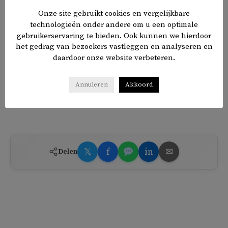
te belanden.
Onze site gebruikt cookies en vergelijkbare
technologieën onder andere om u een optimale
gebruikerservaring te bieden. Ook kunnen we hierdoor
Vorige week executeerde Iran, waar vijftien journalisten
het gedrag van bezoekers vastleggen en analyseren en
gevangen zitten, de journalist
Ruhollah Zam
. Hij werd
daardoor onze website verbeteren.
beschuldigd van spionage, het verspreiden van
nepnieuws, het beledigen van de islamitische waarden en
Annuleren
Akkoord
ayatollah Ali Khamenei, de hoogste geestelijke leider van
het land.
𝕏
f
in
✉
Delen