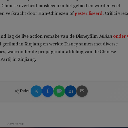
e Chinese overheid moskeeën in het gebied en worden veel
en verkracht door Han-Chinezen of
gesteriliseerd
. Critici vre
nd lag de live action remake van de Disneyfilm
Mulan
onder 
 gefilmd in Xinjiang en werkte Disney samen met diverse
ties, waaronder de propaganda-afdeling van de Chinese
artij in Xinjiang.
𝕏
f
in
✉
Delen
- Advertentie -