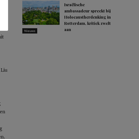
Israëlische
ambassadeur spreekt bij
ift
Holocaustherdenking in
Rotterdam, kritiek zwelt
aan
Nieuws
it
 Liu
g
den
g
en.