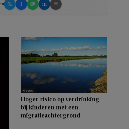
𝕏
f
in
✉
en
Nieuws
Hoger risico op verdrinking
bij kinderen met een
migratieachtergrond