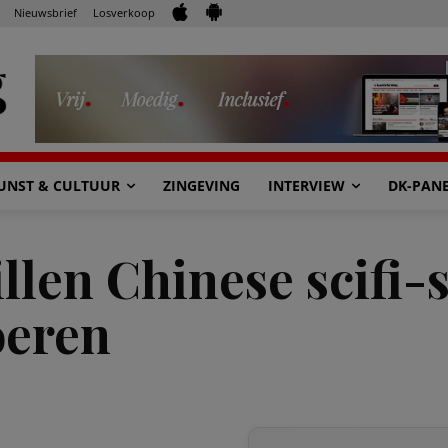
Nieuwsbrief
Losverkoop
UNST & CULTUUR
ZINGEVING
INTERVIEW
DK-PAN
len Chinese scifi-s
oeren