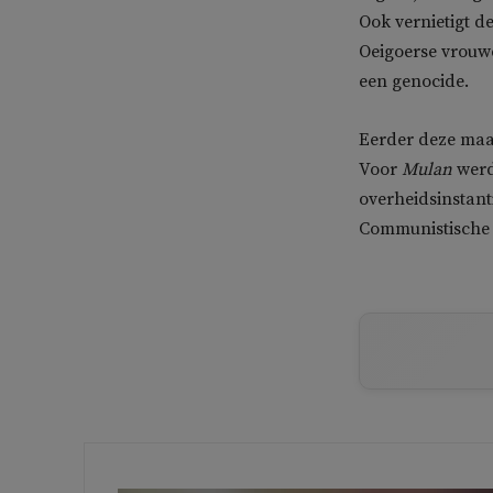
Ook vernietigt d
Oeigoerse vrouw
een genocide.
Eerder deze maa
Voor
Mulan
werd
overheidsinstan
Communistische P