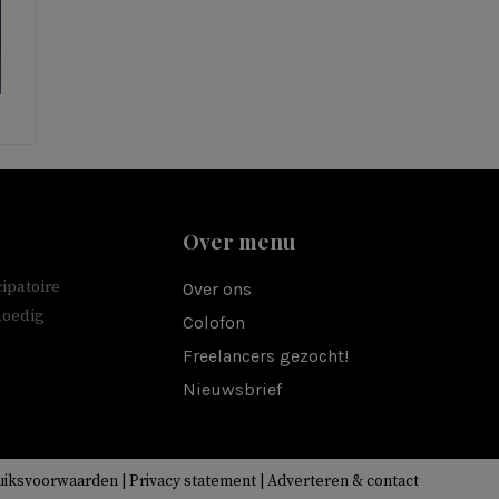
Over menu
ipatoire
Over ons
moedig
Colofon
Freelancers gezocht!
Nieuwsbrief
uiksvoorwaarden
|
Privacy statement
|
Adverteren & contact