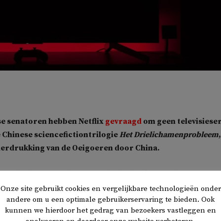
se senatoren hebben Netflix
gevraagd
om geen televisieser
 Chinese sciencefictiontrilogie
Het Drielichamenprobleem
,
erdrukking van de Oeigoeren door China.
 eerder deze maand aan van de drie boeken een live action-se
 die zal worden geregisseerd door D.B. Weiss en David Benioff
Onze site gebruikt cookies en vergelijkbare technologieën onder
andere om u een optimale gebruikerservaring te bieden. Ook
HBO-serie
Game of Thrones
.
kunnen we hierdoor het gedrag van bezoekers vastleggen en