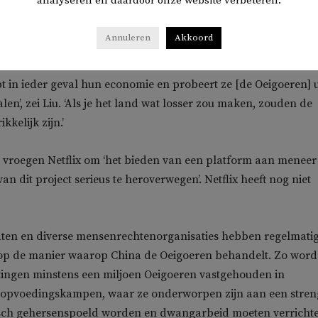
analyseren en daardoor onze website verbeteren.
schreven door Liu Cixin. In een brief aan Netflix wezen de vijf
Republikeinen, op een interview uit 2019 met Liu in het tijdschr
Annuleren
Akkoord
 Hierin verdedigde de schrijver het Chinese beleid in Xinjiang.
pt in ieder geval hun economie en probeert ze [de Oeigoeren] u
en’, zei Liu. ‘Als je het land wat losser zou maken, zouden de
kkelijk zijn.’
n vroegen Netflix om ‘het bieden van een platform aan meneer
van dit project serieus te heroverwegen’. Netflix heeft nog niet
aten en diverse mensenrechtenorganisaties hebben regelmati
d op de manier waarop China de Oeigoeren behandelt. Zo wor
tingen minstens een miljoen Oeigoeren vastgehouden in
pvoedingskampen, waar ze onderworpen zijn aan een stren
isch gehersenspoeld worden en dwangarbeid moeten verricht