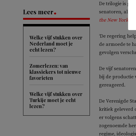
De trilogie is ge
Lees meer
senatoren, allen 
the New Yorker
.
‘De regering hel
Welke vijf stukken over
Nederland moet je
de armoede te hal
echt lezen?
gevolgen verschri
Zomerlezen: van
De vijf senatore
klassiekers tot nieuwe
bij de productie 
favorieten
gereageerd.
Welke vijf stukken over
Turkije moet je echt
De Verenigde St
lezen?
kritiek gelever
er volgens schat
zogenoemde hero
regime, ideolog