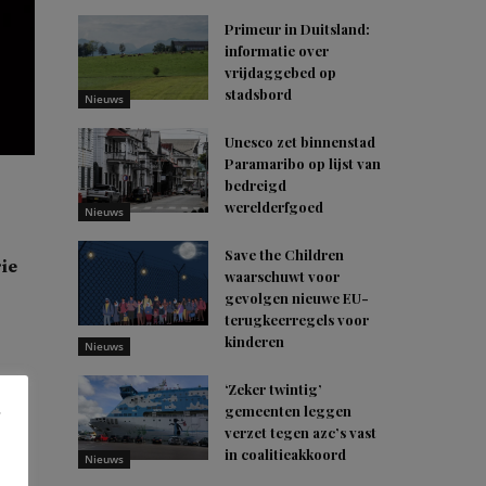
Primeur in Duitsland:
informatie over
vrijdaggebed op
stadsbord
Nieuws
Unesco zet binnenstad
Paramaribo op lijst van
bedreigd
werelderfgoed
Nieuws
Save the Children
ie
waarschuwt voor
gevolgen nieuwe EU-
terugkeerregels voor
kinderen
Nieuws
rie
‘Zeker twintig’
, de
gemeenten leggen
verzet tegen azc’s vast
in coalitieakkoord
Nieuws