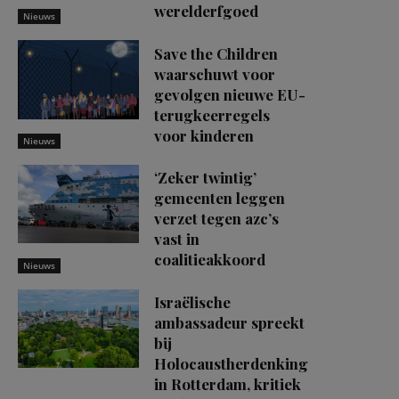
werelderfgoed
Nieuws
Save the Children
waarschuwt voor
gevolgen nieuwe EU-
terugkeerregels
voor kinderen
Nieuws
‘Zeker twintig’
gemeenten leggen
verzet tegen azc’s
vast in
coalitieakkoord
Nieuws
Israëlische
ambassadeur spreekt
bij
Holocaustherdenking
in Rotterdam, kritiek