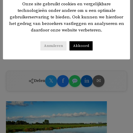
Onze site gebruikt cookies en vergelijkbare
vroege leeftijd verlaten.
technologieën onder andere om u een optimale
gebruikerservaring te bieden. Ook kunnen we hierdoor
Ze werden door de Turkse regering tot een aantal jaar
het gedrag van bezoekers vastleggen en analyseren en
terug coulant behandeld. Die tijden zijn veranderd. De
daardoor onze website verbeteren.
Syrische aanwezigheid in Turkije wordt steeds meer
geproblematiseerd, met name door de Turkse oppositie. De
Annuleren
Akkoord
regering gaat daar nu steeds in mee.
𝕏
f
in
✉
Delen