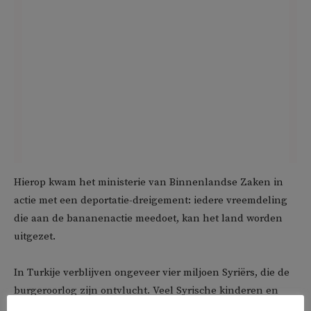
Hierop kwam het ministerie van Binnenlandse Zaken in
actie met een deportatie-dreigement: iedere vreemdeling
die aan de bananenactie meedoet, kan het land worden
uitgezet.
In Turkije verblijven ongeveer vier miljoen Syriërs, die de
burgeroorlog zijn ontvlucht. Veel Syrische kinderen en
jongeren zijn nooit in Syrië geweest of hebben dat land op