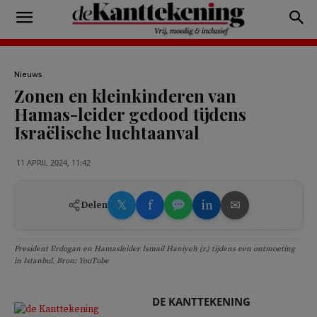
Nieuws
Zonen en kleinkinderen van
Hamas-leider gedood tijdens
Israëlische luchtaanval
11 APRIL 2024, 11:42
𝕏
f
in
✉
Delen
President Erdogan en Hamasleider Ismail Haniyeh (r.) tijdens een ontmoeting
in Istanbul. Bron: YouTube
DE KANTTEKENING