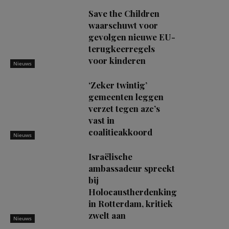
Save the Children
waarschuwt voor
gevolgen nieuwe EU-
terugkeerregels
voor kinderen
Nieuws
‘Zeker twintig’
gemeenten leggen
verzet tegen azc’s
vast in
coalitieakkoord
Nieuws
Israëlische
ambassadeur spreekt
bij
Holocaustherdenking
in Rotterdam, kritiek
zwelt aan
Nieuws