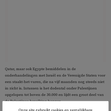
Qatar, maar ook Egypte bemiddelen in de
onderhandelingen met Israël en de Verenigde Staten voor
een staakt-het-vuren, die na vijf maanden nog steeds niet
in zicht is. Intussen is het dodental onder Palestijnen
opgelopen tot boven de 30.000 en lijdt een groot deel van
de Palestijnse bevolking honger.
Onze site gebruikt cookies en vergelijkbare