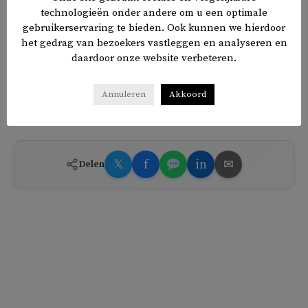
Sinds 7 oktober is Hamas weer in het centrum van de
technologieën onder andere om u een optimale
aandacht en gebruikt het momentum van de oorlog ook
gebruikerservaring te bieden. Ook kunnen we hierdoor
het gedrag van bezoekers vastleggen en analyseren en
om Palestijnse eenheid te forceren. Op de Westbank
daardoor onze website verbeteren.
zwaait de corrupte en sterk bekritiseerde
Fatah-beweging
van Mahmoud Abbas de scepter.
Annuleren
Akkoord
TAGS
Gaza
Israël
𝕏
f
in
✉
Delen