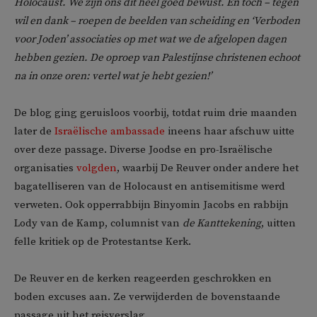
Holocaust. We zijn ons dit heel goed bewust. En toch – tegen
wil en dank – roepen de beelden van scheiding en ‘Verboden
voor Joden’ associaties op met wat we de afgelopen dagen
hebben gezien. De oproep van Palestijnse christenen echoot
na in onze oren: vertel wat je hebt gezien!’
De blog ging geruisloos voorbij, totdat ruim drie maanden
later de
Israëlische ambassade
ineens haar afschuw uitte
over deze passage. Diverse Joodse en pro-Israëlische
organisaties
volgden
, waarbij De Reuver onder andere het
bagatelliseren van de Holocaust en antisemitisme werd
verweten. Ook opperrabbijn Binyomin Jacobs en rabbijn
Lody van de Kamp, columnist van
de Kanttekening
, uitten
felle kritiek op de Protestantse Kerk.
De Reuver en de kerken reageerden geschrokken en
boden excuses aan. Ze verwijderden de bovenstaande
passage uit het reisverslag.