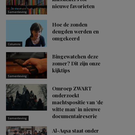
nieuwe favorieten
Samenleving
Hoe de zonden
deugden werden en
omgekeerd
Columns
Bingewatchen deze
zomer? Dit zijn onze
kijktips
Samenleving
Omroep ZWART
onderzoekt
machtspositie van ‘de
witte man’ in nieuwe
documentaireserie
Samenleving
Al-Aqsa staat onder