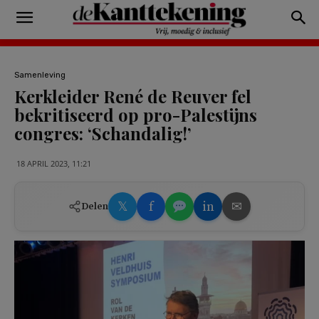
Samenleving
Kerkleider René de Reuver fel
bekritiseerd op pro-Palestijns
congres: ‘Schandalig!’
18 APRIL 2023, 11:21
𝕏
f
in
✉
Delen