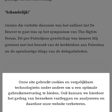
‘Schandelijk!’
Gezien die verhitte discussie was het saillant dat De
Reuver te gast was op het symposium van The Rights
Forum. Dit pro-Palestijnse gezelschap was immers blij
geweest met het bezoek van de kerkleiders aan Palestina
en de openhartige blogs van de delegatieleden.
Onze site gebruikt cookies en vergelijkbare
technologieën onder andere om u een optimale
gebruikerservaring te bieden. Ook kunnen we hierdoor
het gedrag van bezoekers vastleggen en analyseren en
daardoor onze website verbeteren.