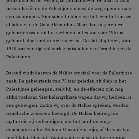
Jeruzalem en de Westelijke Jordaanoever. De deal in Oslo
tussen Israël en de Palestijnen moest de weg openen naar
een compromis. ‘Sindsdien hebben we het over het succes
of falen van de Oslo Akkoorden. Maar dan negeren we
gebeurtenissen uit het verleden: alles wat voor 1967 is
gebeurd, doet er dan niet meer toe. En dat klopt niet, want
1948 was een tijd vol oorlogsmisdaden van Israël tegen de
Palestijnen.’
Baroud vindt daarom de Nakba cruciaal voor de Palestijnse
zaak. De gebeurtenis van 75 jaar geleden zit diep in het
Palestijnse geheugen, stelt hij, en de effecten zijn nog
altijd voelbaar. ‘Het belangrijkste wapen dat wij hebben, is
ons geheugen. Zodra wij over de Nakba spreken, worden
Israëlische zionisten bezorgd. De Nakba bedreigt de
mythe die zij verkondigen, dat het land ‘de enige
democratie in het Midden-Oosten’ zou zijn, of ‘de woestijn
heeft laten bloeien’. Voor dat idee moest de herinnering