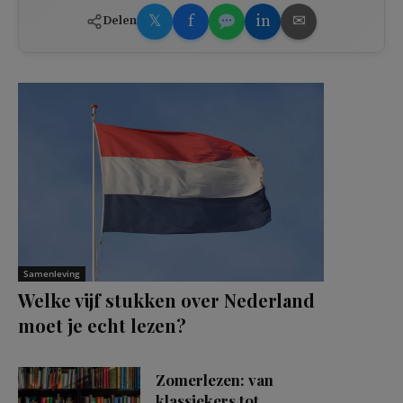
𝕏
f
in
✉
Delen
Samenleving
Welke vijf stukken over Nederland
moet je echt lezen?
Zomerlezen: van
klassiekers tot