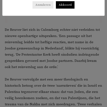
Annuleren
Akkoord
De Reuver liet zich in Culemborg echter niet verleiden tot
nieuwe openhartige uitspraken. ‘Een passage uit het
reisverslag leidde tot heftige reacties, met name in de
Joodse gemeenschap in Nederland’, blikte hij voorzichtig
terug. ‘De Protestantse Kerk heeft sindsdien indringende
gesprekken gevoerd met Joodse partners. Daarbij kwam
ook het reisverslag aan de orde.’
De Reuver vervolgde met een meer theologisch en
historisch betoog over de twee ‘narratieven’ die in Israël en
Palestina tegenover elkaar staan: dat van Joden, die een
veilig heenkomen zoeken, en dat van Palestijnen, die het
trauma van de Nakba met zich meedragen. ‘Twee verhalen