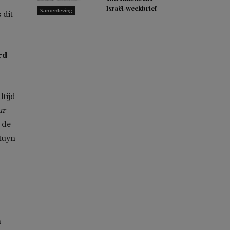
Israël‑weekbrief
Samenleving
 dit
rd
ltijd
ur
 de
tuyn
n