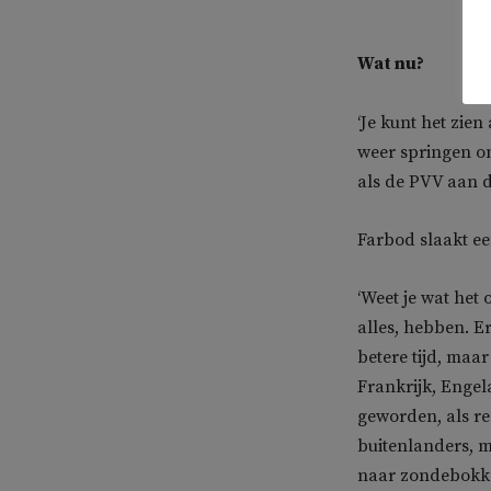
Wat nu?
‘Je kunt het zie
weer springen o
als de PVV aan 
Farbod slaakt ee
‘Weet je wat het
alles, hebben. E
betere tijd, maar
Frankrijk, Engel
geworden, als r
buitenlanders, m
naar zondebokken