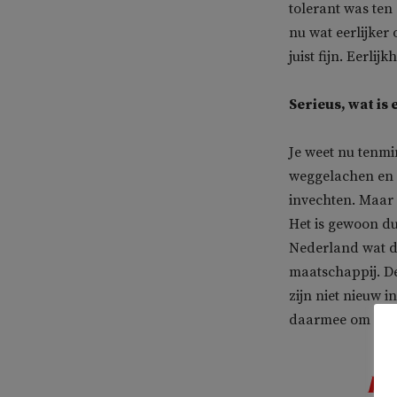
tolerant was ten
nu wat eerlijker 
juist fijn. Eerlij
Serieus, wat is
Je weet nu tenmi
weggelachen en w
invechten. Maar 
Het is gewoon du
Nederland wat d
maatschappij. De
zijn niet nieuw i
daarmee om kun
He