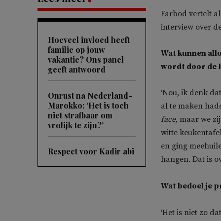
Farbod vertelt a
interview over d
Hoeveel invloed heeft
familie op jouw
Wat kunnen all
vakantie? Ons panel
wordt door de 
geeft antwoord
‘Nou, ik denk dat
Onrust na Nederland-
Marokko: ‘Het is toch
al te maken had
niet strafbaar om
face
, maar we zi
vrolijk te zijn?’
witte keukentafe
en ging meehuilen
Respect voor Kadir abi
hangen. Dat is o
Wat bedoel je 
‘Het is niet zo 