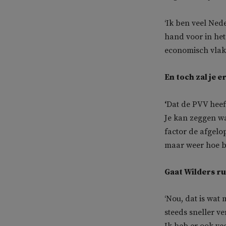
‘Ik ben veel Ned
hand voor in het
economisch vlak.
En toch zal je 
‘
Dat de PVV heef
Je kan zeggen wa
factor de afgelop
maar weer hoe be
Gaat Wilders ru
‘Nou, dat is wat
steeds sneller v