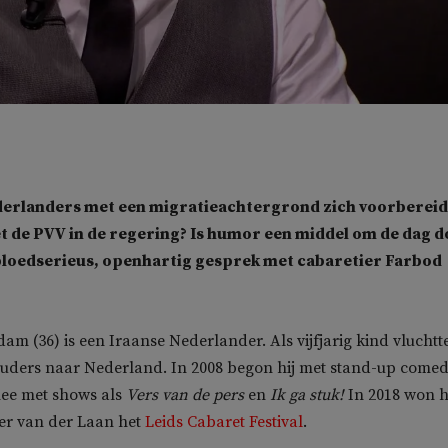
erlanders met een migratieachtergrond zich voorberei
t de PVV in de regering? Is humor een middel om de dag 
bloedserieus, openhartig gesprek met cabaretier Farbod
 (36) is een Iraanse Nederlander. Als vijfjarig kind vluchtte
ouders naar Nederland. In 2008 begon hij met stand-up comed
nee met shows als
Vers van de pers
en
Ik ga stuk!
In 2018 won h
er van der Laan
het
Leids Cabaret Festival
.