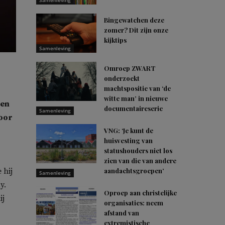
Samenleving
Bingewatchen deze
zomer? Dit zijn onze
kijktips
Samenleving
Omroep ZWART
onderzoekt
machtspositie van ‘de
witte man’ in nieuwe
den
documentaireserie
Samenleving
door
VNG: ‘Je kunt de
huisvesting van
statushouders niet los
zien van die van andere
aandachtsgroepen’
 hij
Samenleving
y.
Oproep aan christelijke
ij
organisaties: neem
afstand van
extremistische