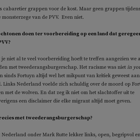
ls cabaretier grappen voor de kost. Maar geen grappen tijdens
e monsterzege van de PVV. Even niet.
ochtonen doen ter voorbereiding op een land dat geregee
PVV?
 je niet al te veel voorbereiding hoeft te treffen aangezien we a
den met tweederangsburgerschap. Het racisme was niet
in yo
jn sinds Fortuyn altijd wel het mikpunt van kritiek geweest aan
l. Links Nederland voelde zich schuldig over de moord op For
 met de wolven. En dat zeg ik niet om het slachtoffer uit te
verigens een disclaimer die elke migrant altijd moet geven.
precies met tweederangsburgerschap?
dat Nederland onder Mark Rutte lekker links, open, begripvol e