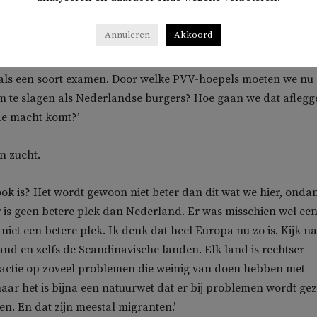
Annuleren
Akkoord
n als een soort examen. Door welke PVV-hoepels moeten we nu
m te slagen als Nederlandse burgers? Hoe gaan we dat aflegg
de macht komt?’
n zucht.
 ook is? Het wordt gewoon niet beter dan dit wat we hier, onda
r is geen betere plek dan Nederland. Er was misschien wel ee
 niet een betere plek. Ik denk dat heel Europa nu zo is. Kijk n
and en zelfs de Scandinavische landen. Elk land is rechtser
eactie op zoveel problemen die weinig van doen hebben met
aar het is bijna een natuurwet dat er bij problemen wordt ge
. En dat zijn meestal migranten.’