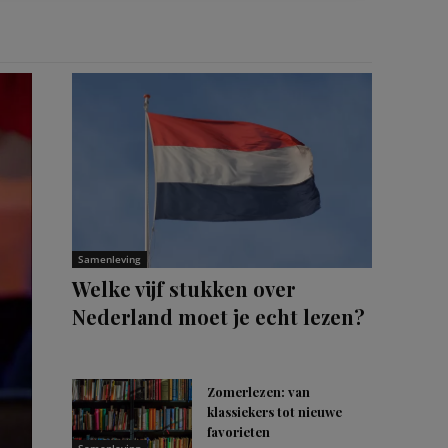
Samenleving
Welke vijf stukken over
Nederland moet je echt lezen?
Zomerlezen: van
klassiekers tot nieuwe
favorieten