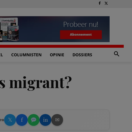
EL
COLUMNISTEN
OPINIE
DOSSIERS
ls migrant?
𝕏
f
in
✉
en