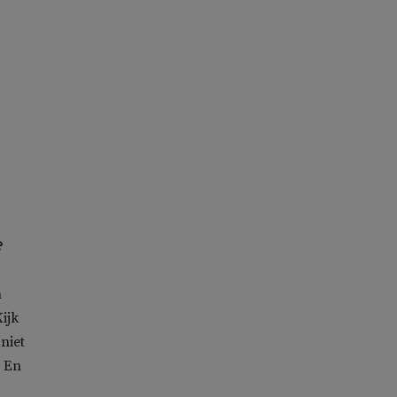
?
n
ijk
niet
. En