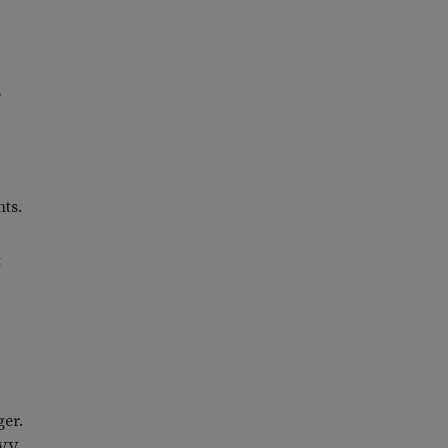
’
ts.
t
ger.