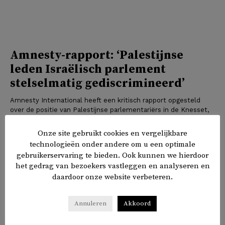
Amnesty-rapport: ‘Palestijnse
leden Israëlisch parlement
stelselmatig gediscrimineerd’
Amnesty International heeft een kritisch rapport opgesteld
over de positie van Palestijnse parlementariërs in de Knesset,
het Israëlische parlement. Palestijnse leden van de Knesset
worden beperkt in hun vrijheid...
Onze site gebruikt cookies en vergelijkbare
technologieën onder andere om u een optimale
DE KANTTEKENING
gebruikerservaring te bieden. Ook kunnen we hierdoor
het gedrag van bezoekers vastleggen en analyseren en
daardoor onze website verbeteren.
Annuleren
Akkoord