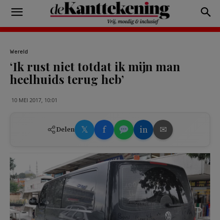
Wereld
‘Ik rust niet totdat ik mijn man
heelhuids terug heb’
10 MEI 2017, 10:01
𝕏
f
in
✉
Delen