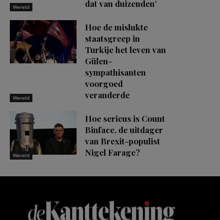
dat van duizenden’
Wereld
Hoe de mislukte
staatsgreep in
Turkije het leven van
Gülen-
sympathisanten
voorgoed
veranderde
Wereld
Hoe serieus is Count
Binface, de uitdager
van Brexit-populist
Nigel Farage?
Wereld