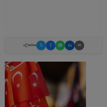
𝕏
f
in
✉
Delen