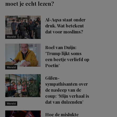
moet je echt lezen?
Al-Aqsa staat onder
druk. Wat betekent
dat voor moslims?
Wereld
Roel van Duijn:
‘Trump lijkt soms
een beetje verliefd op
Poetin’
Wereld
Gülen-
sympathisanten over
de nasleep van de
coup: ‘Mijn verhaal is
dat van duizenden’
Wereld
Hoe de mislukte