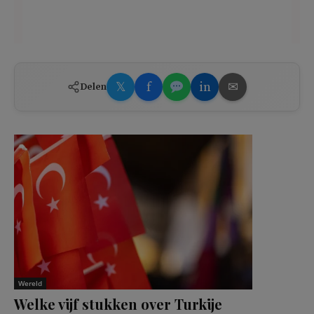
𝕏
f
in
✉
Delen
Wereld
Welke vijf stukken over Turkije