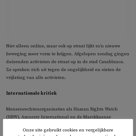
Niet alleen online, maar ook op straat lijkt zo’n nieuwe
beweging meer vorm te krijgen. Afgelopen zondag gingen
duizenden activisten de straat op in de stad Casablanca.
Ze spraken zich uit tegen de ongelijkheid en eisten de
vrijlating van alle activisten.
Internationale kritiek
Mensenrechtenorganisaties als Human Rights Watch
(HRW), Amnesty International en de Marokkaanse
Associatie voor de Mensenrechten (AMDH) roepen de
Onze site gebruikt cookies en vergelijkbare
autoriteiten op de Marokkanen vrij te laten. ‘Het aantal