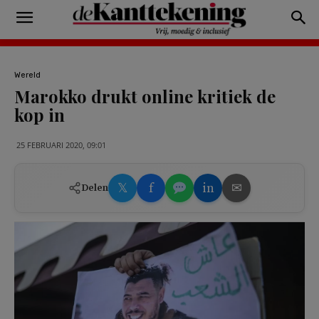
Wereld
Marokko drukt online kritiek de
kop in
25 FEBRUARI 2020, 09:01
𝕏
f
in
✉
Delen