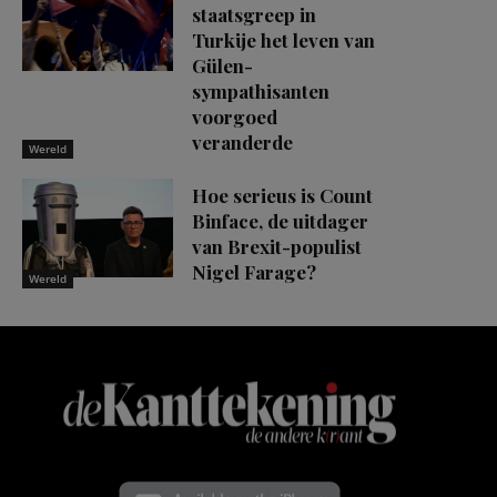
staatsgreep in
Turkije het leven van
Gülen-
sympathisanten
voorgoed
veranderde
Wereld
Hoe serieus is Count
Binface, de uitdager
van Brexit-populist
Nigel Farage?
Wereld