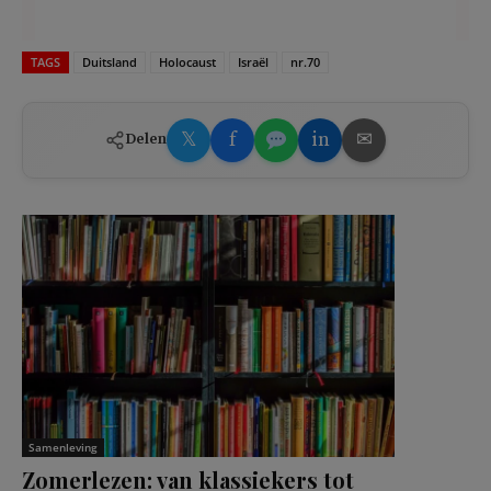
TAGS
Duitsland
Holocaust
Israël
nr.70
𝕏
f
in
✉
Delen
Samenleving
Zomerlezen: van klassiekers tot