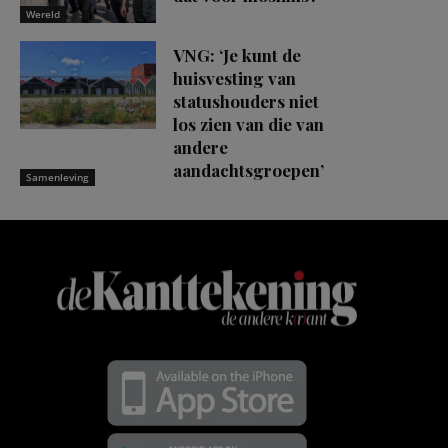
Wereld
VNG: ‘Je kunt de
huisvesting van
statushouders niet
los zien van die van
andere
aandachtsgroepen’
Samenleving