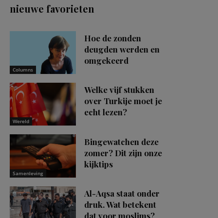
nieuwe favorieten
Hoe de zonden
deugden werden en
omgekeerd
Columns
Welke vijf stukken
over Turkije moet je
echt lezen?
Wereld
Bingewatchen deze
zomer? Dit zijn onze
kijktips
Samenleving
Al-Aqsa staat onder
druk. Wat betekent
dat voor moslims?