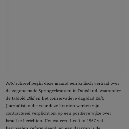
NRC
schreef begin deze maand een kritisch verhaal over
de zogenoemde Springerkranten in Duitsland, waaronder
de tabloid
Bild
en het conservatieve dagblad
Zeit
.
Journalisten die voor deze kranten werken zijn
contractueel verplicht om op een positieve wijze over
Israël te berichten. Het concern heeft in 1967 vijf
beginselen geformuleerd, en een daarvan is de