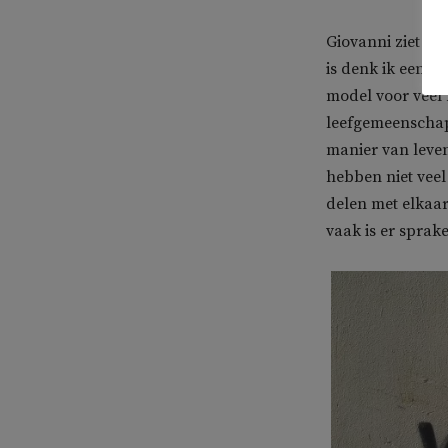
Giovanni ziet om
is denk ik een g
model voor veel 
leefgemeenschap
manier van leve
hebben niet veel
delen met elkaar
vaak is er sprak