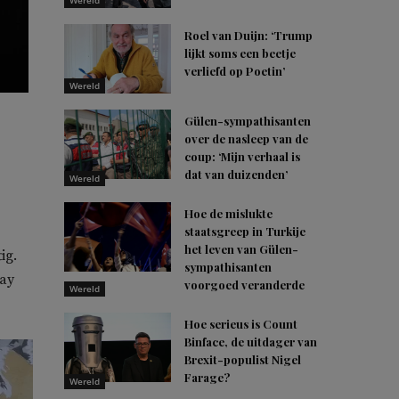
Wereld
Roel van Duijn: ‘Trump
lijkt soms een beetje
verliefd op Poetin’
Wereld
Gülen-sympathisanten
over de nasleep van de
coup: ‘Mijn verhaal is
dat van duizenden’
Wereld
Hoe de mislukte
staatsgreep in Turkije
het leven van Gülen-
ig.
sympathisanten
ay
voorgoed veranderde
Wereld
Hoe serieus is Count
Binface, de uitdager van
Brexit-populist Nigel
Farage?
Wereld