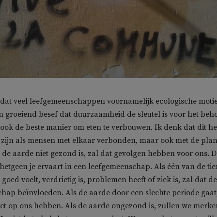
t dat veel leefgemeenschappen voornamelijk ecologische moti
en groeiend besef dat duurzaamheid de sleutel is voor het beh
ook de beste manier om eten te verbouwen. Ik denk dat dit he
e zijn als mensen met elkaar verbonden, maar ook met de pla
s de aarde niet gezond is, zal dat gevolgen hebben voor ons. Da
s hetgeen je ervaart in een leefgemeenschap. Als één van de tie
goed voelt, verdrietig is, problemen heeft of ziek is, zal dat de
ap beïnvloeden. Als de aarde door een slechte periode gaat,
ect op ons hebben. Als de aarde ongezond is, zullen we merke