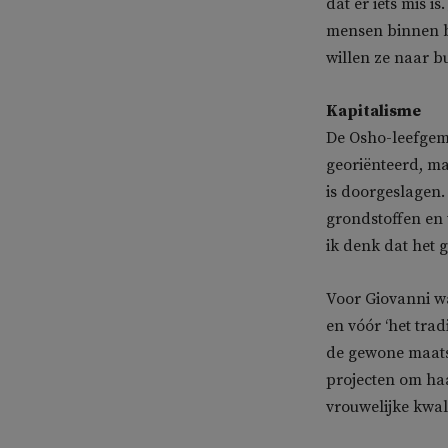
dat er iets mis i
mensen binnen bl
willen ze naar bu
Kapitalisme
De Osho-leefgem
georiënteerd, ma
is doorgeslagen.
grondstoffen en 
ik denk dat het 
Voor Giovanni wa
en vóór ‘het trad
de gewone maats
projecten om haa
vrouwelijke kwali