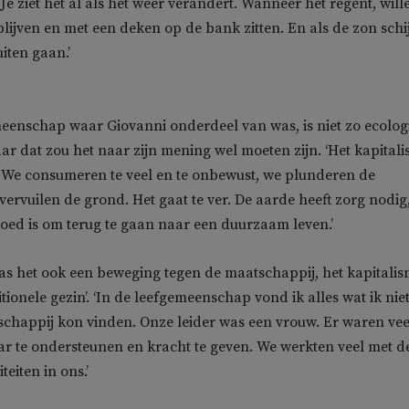
s. Je ziet het al als het weer verandert. Wanneer het regent, will
ijven en met een deken op de bank zitten. En als de zon schij
iten gaan.’
eenschap waar Giovanni onderdeel van was, is niet zo ecolog
ar dat zou het naar zijn mening wel moeten zijn. ‘Het kapital
 We consumeren te veel en te onbewust, we plunderen de
vervuilen de grond. Het gaat te ver. De aarde heeft zorg nodig
goed is om terug te gaan naar een duurzaam leven.’
s het ook een beweging tegen de maatschappij, het kapitali
itionele gezin’. ‘In de leefgemeenschap vond ik alles wat ik niet
chappij kon vinden. Onze leider was een vrouw. Er waren vee
r te ondersteunen en kracht te geven. We werkten veel met d
teiten in ons.’