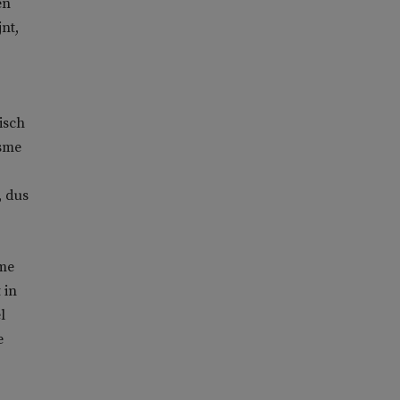
en
nt,
isch
isme
, dus
sme
 in
l
e