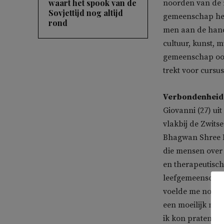
waart het spook van de
noorden van de r
Sovjettijd nog altijd
gemeenschap hee
rond
men aan de hand 
cultuur, kunst, 
gemeenschap ook 
trekt voor cursu
Verbondenheid
Giovanni (27) ui
vlakbij de Zwit
Bhagwan Shree Ra
die mensen over 
en therapeutisch
leefgemeenschap 
voelde me nooit 
een moeilijk mom
ik kon praten. O