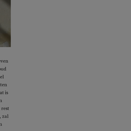
even
oud
el
nten
t is
n
 rest
 zal
n