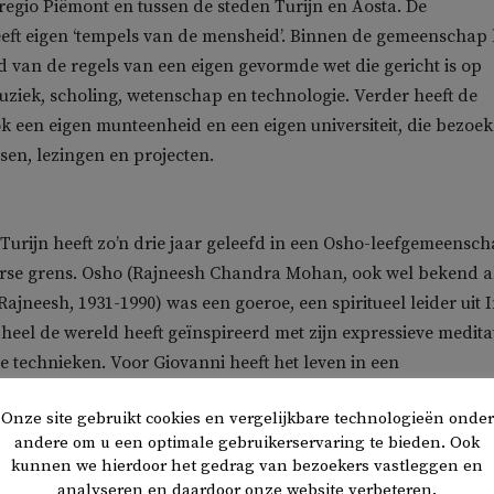
egio Piëmont en tussen de steden Turijn en Aosta. De
ft eigen ‘tempels van de mensheid’. Binnen de gemeenschap l
van de regels van een eigen gevormde wet die gericht is op
muziek, scholing, wetenschap en technologie. Verder heeft de
een eigen munteenheid en een eigen universiteit, die bezoek
ssen, lezingen en projecten.
t Turijn heeft zo’n drie jaar geleefd in een Osho-leefgemeensc
serse grens. Osho (Rajneesh Chandra Mohan, ook wel bekend a
jneesh, 1931-1990) was een goeroe, een spiritueel leider uit 
heel de wereld heeft geïnspireerd met zijn expressieve medita
e technieken. Voor Giovanni heeft het leven in een
veel voordelen. ‘Er is zoveel liefde en steun onder elkaar. Ik
Onze site gebruikt cookies en vergelijkbare technologieën onder
alleen. Op slechte momenten, als ik verdrietig was of als ik do
andere om u een optimale gebruikerservaring te bieden. Ook
ent ging, dan was er altijd iemand die me kon steunen of met
kunnen we hierdoor het gedrag van bezoekers vastleggen en
p mijn beurt kon ik mensen steunen met mijn aanwezigheid.’
analyseren en daardoor onze website verbeteren.