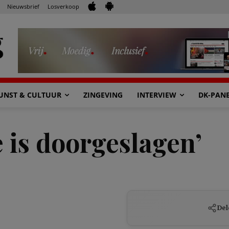
Nieuwsbrief
Losverkoop
UNST & CULTUUR
ZINGEVING
INTERVIEW
DK-PAN
 is doorgeslagen’
Del