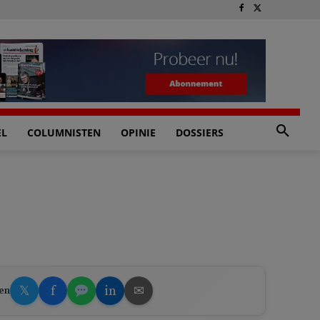
EL
COLUMNISTEN
OPINIE
DOSSIERS
𝕏
f
in
✉
en