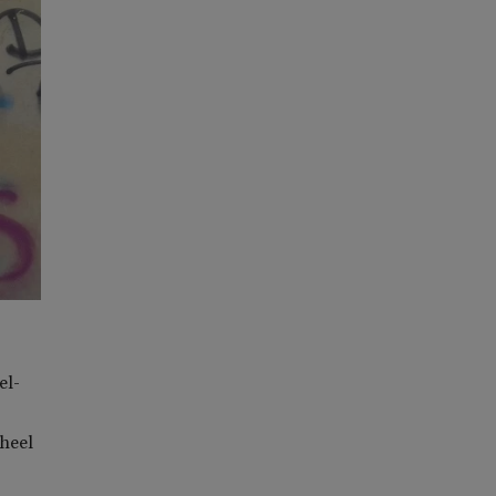
el-
heel