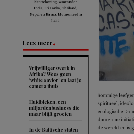
Kanttekening, waaronder
India, Sri Lanka, Thailand,
Nepal en Birma. Momenteel in
Italië.
Lees meer
Vrijwilligerswerk in
Afrika? Wees geen
‘white savior’ en laat je
camera thuis
Sommige leefgeme
Huidbleken, een
spiritueel, ideol
miljardenbusiness die
ecologische Dam
maar blijft groeien
duurzame initiat
de wereld en is 
In de Baltische staten