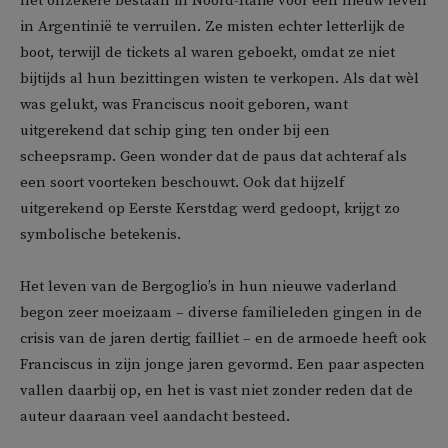
het onzekere bestaan in Noord-Italië voor een nieuw leven
in Argentinië te verruilen. Ze misten echter letterlijk de
boot, terwijl de tickets al waren geboekt, omdat ze niet
bijtijds al hun bezittingen wisten te verkopen. Als dat wèl
was gelukt, was Franciscus nooit geboren, want
uitgerekend dat schip ging ten onder bij een
scheepsramp. Geen wonder dat de paus dat achteraf als
een soort voorteken beschouwt. Ook dat hijzelf
uitgerekend op Eerste Kerstdag werd gedoopt, krijgt zo
symbolische betekenis.
Het leven van de Bergoglio’s in hun nieuwe vaderland
begon zeer moeizaam – diverse familieleden gingen in de
crisis van de jaren dertig failliet – en de armoede heeft ook
Franciscus in zijn jonge jaren gevormd. Een paar aspecten
vallen daarbij op, en het is vast niet zonder reden dat de
auteur daaraan veel aandacht besteed.