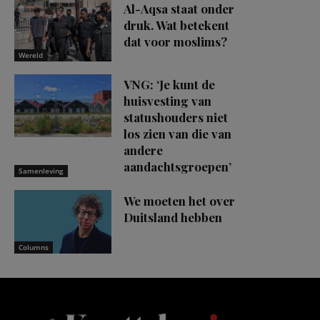
Al-Aqsa staat onder
druk. Wat betekent
dat voor moslims?
Wereld
VNG: ‘Je kunt de
huisvesting van
statushouders niet
los zien van die van
andere
aandachtsgroepen’
Samenleving
We moeten het over
Duitsland hebben
Columns