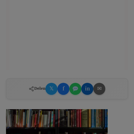
𝕏
f
in
✉
Delen