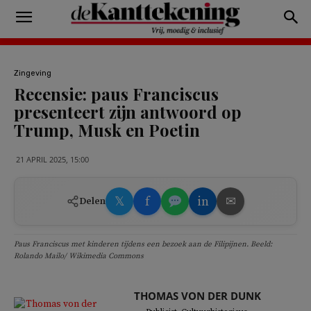
Zingeving
Recensie: paus Franciscus
presenteert zijn antwoord op
Trump, Musk en Poetin
21 APRIL 2025, 15:00
𝕏
f
in
✉
Delen
Paus Franciscus met kinderen tijdens een bezoek aan de Filipijnen. Beeld:
Rolando Mailo/ Wikimedia Commons
THOMAS VON DER DUNK