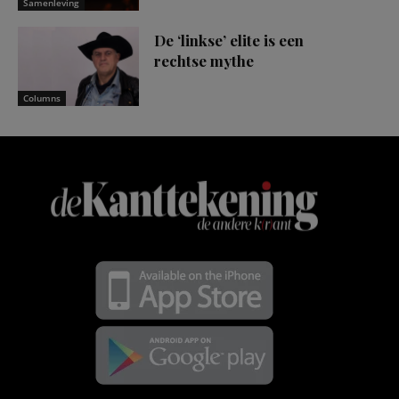
Samenleving
De ‘linkse’ elite is een
rechtse mythe
Columns