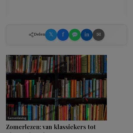
𝕏
f
in
✉
Delen
Samenleving
Zomerlezen: van klassiekers tot