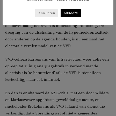
hypotheekrenteaftrekregeling in 2031 na te denken: dat
mag een volgend kabinet doen. Hij stelt gewoonweg te
Annuleren
Akkoord
vertrouwen op de ‘eerlijkheid’ van een bevolkingsgroep
die bovenmatig bedreven is in belastingontduiking. De
dreiging van de afschaffing van de hypotheekrenteaftrek
door anderen op de agenda houden, is nu eenmaal het
electorale verdienmodel van de VVD.
VVD-collega Karremans van Infrastructuur wees zelfs een
oproep tot zuinig energiegebruik in verband met de
oliecrisis als ’te betuttelend’ af – de VVD is niet alleen
kortzichtig, maar ook infantiel.
En dan is er uiteraard de AZC-crisis, met een door Wilders
en Markuszower opgehitste gewelddadige meute, en
fractieleider Brekelmans als VVD-lafaard-van-dienst die
verkondigt dat – Spreidingswet of niet – gemeentes