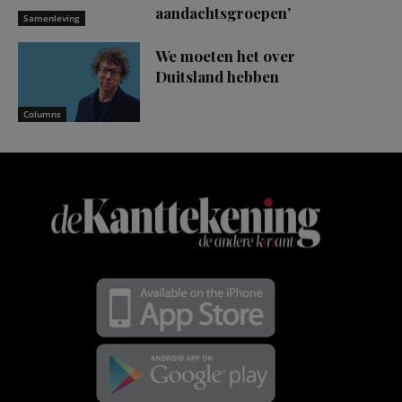
aandachtsgroepen’
Samenleving
We moeten het over
Duitsland hebben
Columns