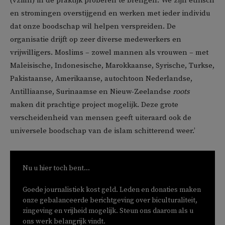
(vzmh) in de praktijk proberen te brengen. We zijn etnisch
en stromingen overstijgend en werken met ieder individu
dat onze boodschap wil helpen verspreiden. De
organisatie drijft op zeer diverse medewerkers en
vrijwilligers. Moslims – zowel mannen als vrouwen – met
Maleisische, Indonesische, Marokkaanse, Syrische, Turkse,
Pakistaanse, Amerikaanse, autochtoon Nederlandse,
Antilliaanse, Surinaamse en Nieuw-Zeelandse
roots
maken dit prachtige project mogelijk. Deze grote
verscheidenheid van mensen geeft uiteraard ook de
universele boodschap van de islam schitterend weer.’
Nu u hier toch bent...
Goede journalistiek kost geld. Leden en donaties maken
onze gebalanceerde berichtgeving over biculturaliteit,
zingeving en vrijheid mogelijk. Steun ons daarom als u
ons werk belangrijk vindt.