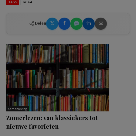
TAGS
nr. 64
𝕏
f
in
✉
Delen
Samenleving
Zomerlezen: van klassiekers tot
nieuwe favorieten