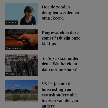
Hoe de zonden
deugden werden en
omgekeerd
Columns
Bingewatchen deze
zomer? Dit zijn onze
kijktips
Samenleving
Al-Aqsa staat onder
druk. Wat betekent
dat voor moslims?
Wereld
VNG: ‘Je kunt de
huisvesting van
statushouders niet
los zien van die van
andere