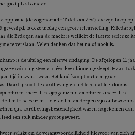
mei gaat plaatsvinden.
e oppositie (de zogenoemde ‘Tafel van Zes’), die zijn hoop op
t gevestigd, is deze uitslag een grote teleurstelling. Kilicdarog
jaar die Erdogan aan de macht is wellicht de laatste serieuze k
me te verslaan. Velen denken dat het nu of nooit is.
kamp is de uitslag een nieuwe uitdaging. De afgelopen 21 jaa
ngsoverwinning steeds in één keer binnengesleept. Maar Turk
pen tijd in zwaar weer. Het land kampt met een grote
is. Daarbij komt de aardbeving en het leed dat hierdoor is
ijn officieel meer dan vijftigduizend en officieus meer dan
doden te betreuren. Hele steden en dorpen zijn onbewoonba
riften qua aardbevingsbestendigheid waren nagekomen dan
leed een stuk minder groot geweest.
lweer gelukt om de verantwoordelijkheid hiervoor van zich af