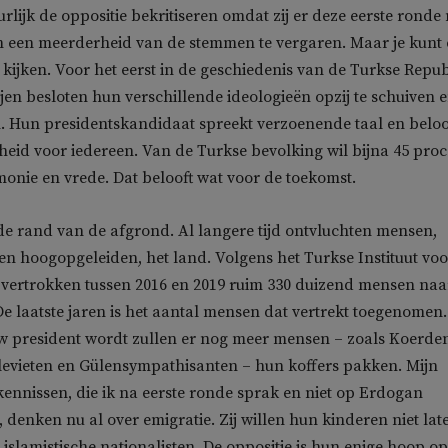
lijk de oppositie bekritiseren omdat zij er deze eerste ronde 
m een meerderheid van de stemmen te vergaren. Maar je kunt 
kijken. Voor het eerst in de geschiedenis van de Turkse Repub
jen besloten hun verschillende ideologieën opzij te schuiven 
. Hun presidentskandidaat spreekt verzoenende taal en beloo
jkheid voor iedereen. Van de Turkse bevolking wil bijna 45 pro
monie en vrede. Dat belooft wat voor de toekomst.
 de rand van de afgrond. Al langere tijd ontvluchten mensen,
en hoogopgeleiden, het land. Volgens het Turkse Instituut voo
) vertrokken tussen 2016 en 2019 ruim 330 duizend mensen naa
De laatste jaren is het aantal mensen dat vertrekt toegenomen.
 president wordt zullen er nog meer mensen – zoals Koerde
levieten en Gülensympathisanten – hun koffers pakken. Mijn
kennissen, die ik na eerste ronde sprak en niet op Erdogan
denken nu al over emigratie. Zij willen hun kinderen niet lat
islamistische nationalisten. De oppositie is hun enige hoop op