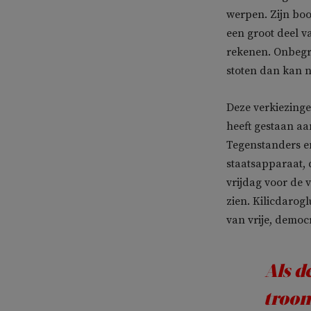
werpen. Zijn bood
een groot deel v
rekenen. Onbegri
stoten dan kan n
Deze verkiezinge
heeft gestaan aa
Tegenstanders e
staatsapparaat, 
vrijdag voor de v
zien. Kilicdarog
van vrije, democ
Als d
troon