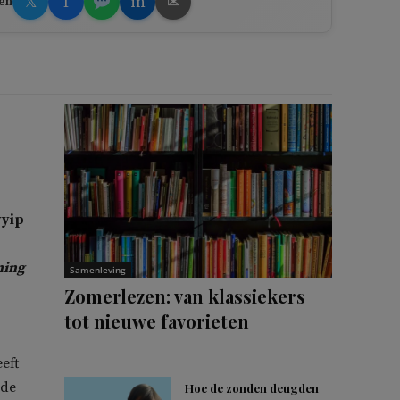
𝕏
f
in
✉
en
yyip
ning
Samenleving
Zomerlezen: van klassiekers
tot nieuwe favorieten
eft
nde
Hoe de zonden deugden