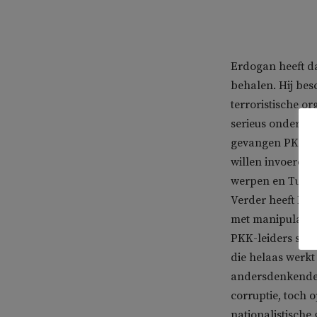
Erdogan heeft d
behalen. Hij bes
terroristische o
serieus onderhan
gevangen PKK-str
willen invoeren
werpen en Turkij
Verder heeft Erd
met manipulatiev
PKK-leiders same
die helaas werkt 
andersdenkenden 
corruptie, toch 
nationalistische