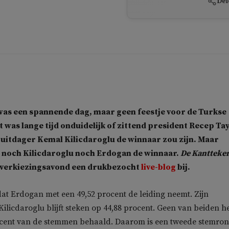
Del
was een spannende dag, maar geen feestje voor de Turkse
 was lange tijd onduidelijk of zittend president Recep Ta
 uitdager Kemal Kilicdaroglu de winnaar zou zijn. Maar
s noch Kilicdaroglu noch Erdogan de winnaar.
De Kantteke
e verkiezingsavond een drukbezocht
live-blog
bij.
dat Erdogan met een 49,52 procent de leiding neemt. Zijn
ilicdaroglu blijft steken op 44,88 procent. Geen van beiden he
cent van de stemmen behaald. Daarom is een tweede stemro