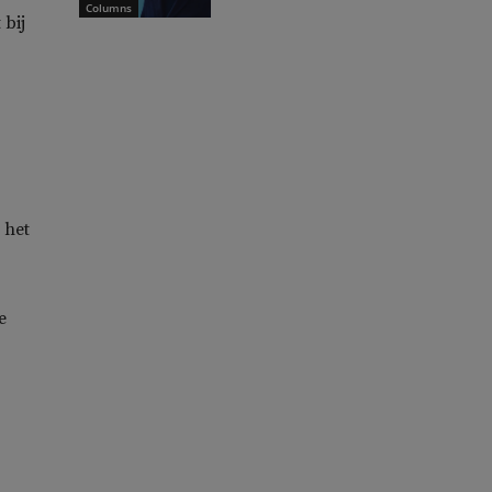
Columns
 bij
 het
e