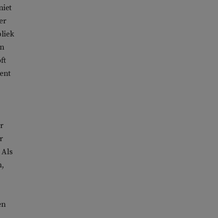
niet
er
liek
en
ft
cent
r
r
 Als
n,
en