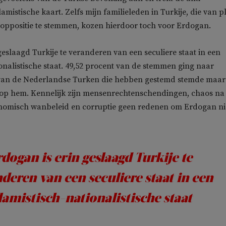
amistische kaart. Zelfs mijn familieleden in Turkije, die van p
oppositie te stemmen, kozen hierdoor toch voor Erdogan.
geslaagd Turkije te veranderen van een seculiere staat in een
ionalistische staat. 49,52 procent van de stemmen ging naar
an de Nederlandse Turken die hebben gestemd stemde maar
t op hem. Kennelijk zijn mensenrechtenschendingen, chaos na
nomisch wanbeleid en corruptie geen redenen om Erdogan nie
rdogan is erin geslaagd Turkije te
deren van een seculiere staat in een
slamistisch-nationalistische staat