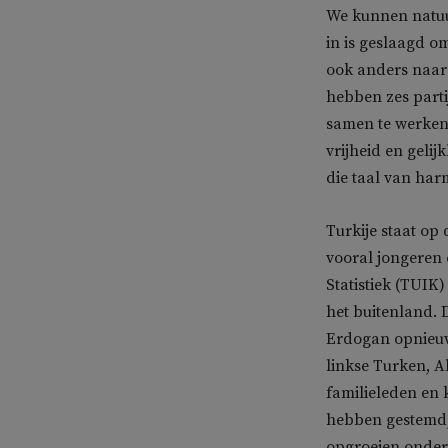
We kunnen natuur
in is geslaagd o
ook anders naar 
hebben zes parti
samen te werken
vrijheid en geli
die taal van har
Turkije staat op
vooral jongeren 
Statistiek (TUIK
het buitenland. 
Erdogan opnieuw
linkse Turken, A
familieleden en 
hebben gestemd, 
opgroeien onder 