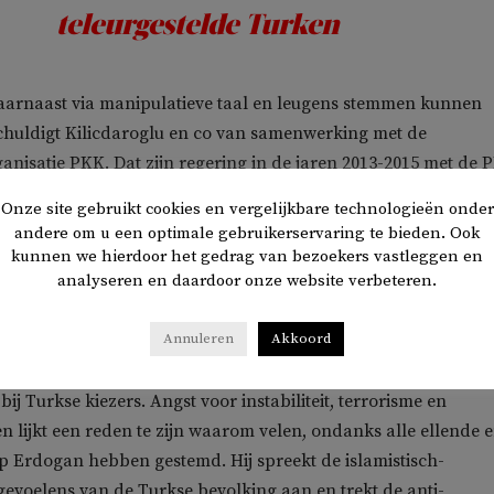
teleurgestelde Turken
aarnaast via manipulatieve taal en leugens stemmen kunnen
chuldigt Kilicdaroglu en co van samenwerking met de
rganisatie PKK. Dat zijn regering in de jaren 2013-2015 met de 
delde is al lang vergeten. De verenigde oppositie zou daarna
Onze site gebruikt cookies en vergelijkbare technologieën onder
ijders en hun leider Öcalan willen vrijlaten, het homohuweli
andere om u een optimale gebruikerservaring te bieden. Ook
 en samenspannen met het Westen om de president omver te
kunnen we hierdoor het gedrag van bezoekers vastleggen en
analyseren en daardoor onze website verbeteren.
e ten gronde te richten.
ogan op de pleinen en op al zijn tv-zenders een film laten zie
Annuleren
Akkoord
e en gefabriceerde beelden, waarop Kilicdaroglu, de opposit
n te zien zijn. Een geraffineerde maar vooral immorele tactie
bij Turkse kiezers. Angst voor instabiliteit, terrorisme en
lijkt een reden te zijn waarom velen, ondanks alle ellende 
op Erdogan hebben gestemd. Hij spreekt de islamistisch-
 gevoelens van de Turkse bevolking aan en trekt de anti-