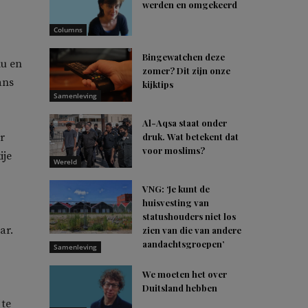
werden en omgekeerd
Columns
Bingewatchen deze
lu en
zomer? Dit zijn onze
ans
kijktips
Samenleving
Al-Aqsa staat onder
r
druk. Wat betekent dat
voor moslims?
ije
Wereld
VNG: ‘Je kunt de
huisvesting van
statushouders niet los
ar.
zien van die van andere
aandachtsgroepen’
Samenleving
We moeten het over
Duitsland hebben
 te