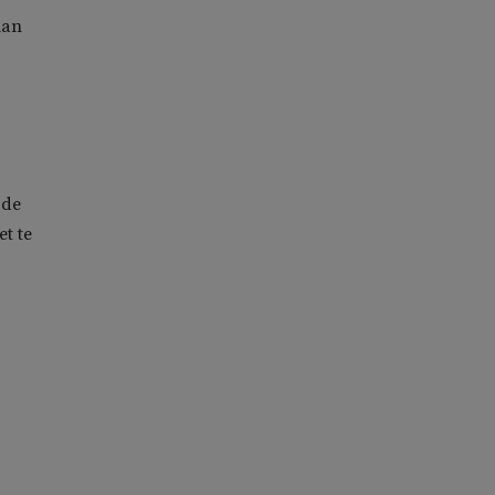
lan
 de
t te