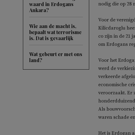
waard in Erdogans
nodig die op 28 
Ankara?
Voor de verenigd
Wie aan de macht is,
Kilicdaroglu heef
bepaalt wat terrorisme
co zijn in de 21 
is. Dat is gevaarlijk
om Erdogans regi
Wat gebeurt er met ons
land?
Voor het Erdogan
werd de verkiezi
verkeerde afgelo
economische cris
veroorzaakt. Er z
honderdduizend 
Als bouwvoorsch
waren schade en 
Het is Erdogan a