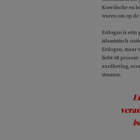
Koerdische en isl
waren om op de 
Erdogan is erin 
islamistisch-nat
Erdogan, maar v
liefst 68 procen
aardbeving, eco
steunen.
E
veran
i