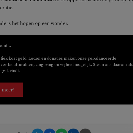
cratie.
nde is het hopen op een wonder.
bent...
stiek kost geld. Leden en donaties maken onze gebalanceerde
ver biculturaliteit, zingeving en vrijheid mogelijk. Steun ons daarom als
rijk vindt.
j meer!