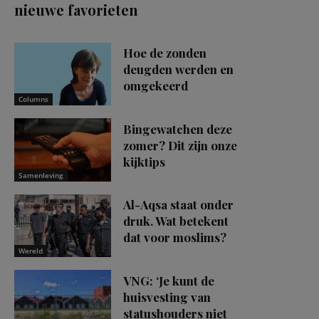
nieuwe favorieten
Hoe de zonden
deugden werden en
omgekeerd
Columns
Bingewatchen deze
zomer? Dit zijn onze
kijktips
Samenleving
Al-Aqsa staat onder
druk. Wat betekent
dat voor moslims?
Wereld
VNG: ‘Je kunt de
huisvesting van
statushouders niet