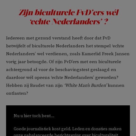
Zijn biculturele FvD’ers wél
‘echte Nederlanders’ ?
Iedereen met gezond verstand heeft door dat FvD
betwijfelt of biculturele Nederlanders het stempel ‘echte
Nederlanders’ wel verdienen, zoals Kamerlid Freek Jansen
vorig jaar betoogde. Of zijn FvD’ers met een biculturele
achtergrond al voor de beschavingstest geslaagd en
daardoor wél opeens ‘echte Nederlanders’ geworden?
Hebben zij Baudet van zijn
‘White Man’s Burden’
kunnen
ontlasten?
Nu u hier toch bent...
Goede journalistiek kost geld. Leden en donaties maken
onze gebalanceerde berichtgeving over biculturaliteit,