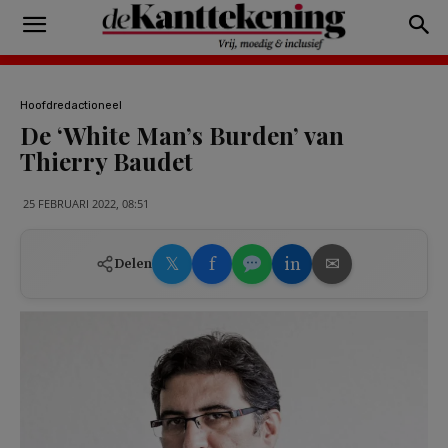
Hoofdredactioneel
De ‘White Man’s Burden’ van
Thierry Baudet
25 FEBRUARI 2022, 08:51
𝕏
f
in
✉
Delen