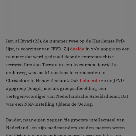
Iem al Biyati (23), de nummer twee op de Haarlemse FvD-
lijst, is voorzitter van JFVD. Zij
deelde
in zo’n appgroep een
nummer dat werd gedraaid door de extreemrechtse
terrorist Brenton Tarrant in een livestream, terwijl hij
onderweg was om 51 moslims te vermoorden in
Christchurch, Nieuw-Zeeland. Ook
beheerde
ze de JFVD-
appgroep ‘Jeugd’, met als groepsafbeelding een
vertegenwoordiger van Nederlandsche Arbeidsdienst. Dat
was een NSB-instelling tijdens de Oorlog.
Baudet, naar eigen zeggen ‘de grootste intellectueel van
Nederland’, en zijn medestanders zouden moeten weten
dat flirten met antisemitisme moreel verwerpelijk is, en