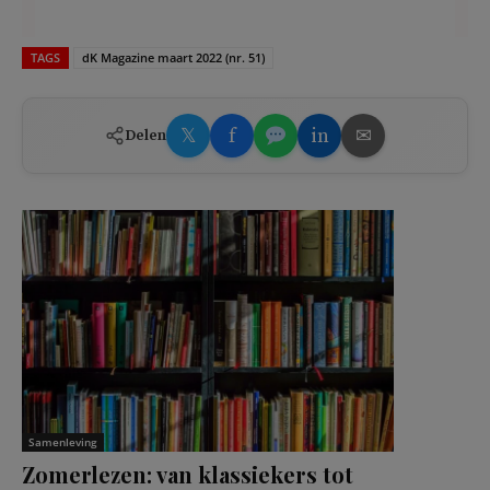
TAGS
dK Magazine maart 2022 (nr. 51)
𝕏
f
in
✉
Delen
Samenleving
Zomerlezen: van klassiekers tot