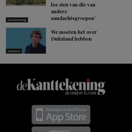
los zien van die van
andere
aandachtsgroepen’
Samenleving
We moeten het over
Duitsland hebben
Columns