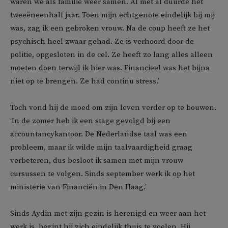
waren we als familie weer samen. Al met al duurde het
tweeëneenhalf jaar. Toen mijn echtgenote eindelijk bij mij
was, zag ik een gebroken vrouw. Na de coup heeft ze het
psychisch heel zwaar gehad. Ze is verhoord door de
politie, opgesloten in de cel. Ze heeft zo lang alles alleen
moeten doen terwijl ik hier was. Financieel was het bijna
niet op te brengen. Ze had continu stress.’
Toch vond hij de moed om zijn leven verder op te bouwen.
‘In de zomer heb ik een stage gevolgd bij een
accountancykantoor. De Nederlandse taal was een
probleem, maar ik wilde mijn taalvaardigheid graag
verbeteren, dus besloot ik samen met mijn vrouw
cursussen te volgen. Sinds september werk ik op het
ministerie van Financiën in Den Haag.’
Sinds Aydin met zijn gezin is herenigd en weer aan het
werk is, begint hij zich eindelijk thuis te voelen. Hij