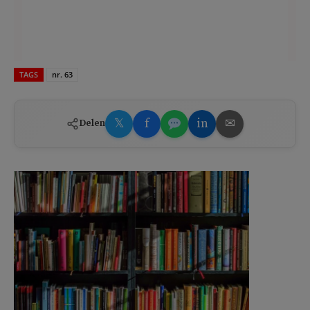
TAGS
nr. 63
𝕏
f
in
✉
Delen