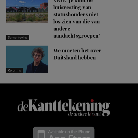
VNG: ‘Je kunt de
huisvesting van
statushouders niet
los zien van die van
andere
aandachtsgroepen’
Samenleving
We moeten het over
Duitsland hebben
Columns