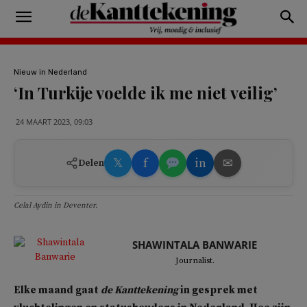
Nieuw in Nederland
‘In Turkije voelde ik me niet veilig’
24 MAART 2023, 09:03
𝕏
f
in
✉
Delen
Celal Aydin in Deventer.
SHAWINTALA BANWARIE
Journalist.
Elke maand gaat
de
Kanttekening
in gesprek met