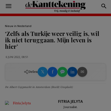
Nieuw in Nederland
‘Zelfs als Turkije weer veilig is, wil
ik niet teruggaan. Mijn leven is
hier’
6 JUNI 2022, 08:51
𝕏
f
in
✉
Delen
De Albert Cuypmarkt in Amsterdam (Beeld: Unsplash)
FITRIA JELYTA
Journalist.