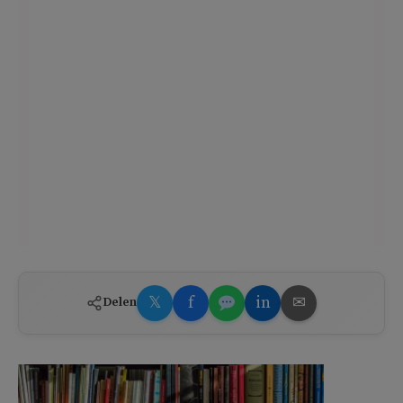
𝕏
f
in
✉
Delen