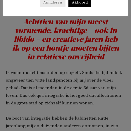
Annuleren
Akkoord
Geen leven.
Achttien van mijn meest
vormende, krachtige – ook in
libido – en creatieve jaren heb
ik op een houtje moeten bijten
in relatieve onvrijheid
Ik woon nu acht maanden op mijzelf. Sinds die tijd heb ik
ongeveer tien witte landgenoten bij mij over de vloer
gehad. Dat is al meer dan in de eerste 36 jaar van mijn
leven. Dus ook qua integratie is het goed dat allochtonen
in de grote stad op zichzelf kunnen wonen.
De boot van integratie hebben de kabinetten Rutte
jarenlang mij en duizenden anderen ontnomen, in zijn