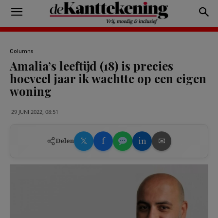
Columns
Amalia’s leeftijd (18) is precies
hoeveel jaar ik wachtte op een eigen
woning
29 JUNI 2022, 08:51
𝕏
f
in
✉
Delen