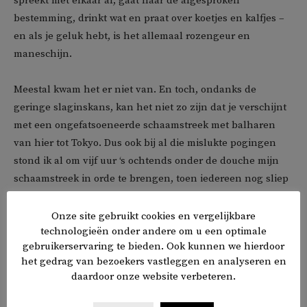
spreekt met elkaar af, gaat naar de afgesproken
bestemming, drinkt wat en praat over koetjes en kalfjes –
en als je geluk hebt, is het allemaal rozengeur en
maneschijn.
Meestal kwam het er niet van. En toch, ondanks de
geringe slaginskans, kan het niet zo zijn dat je verschijnt
met een ongefatsoeneerde schaamstreek met balharen
van hier tot Tokyo. Dus ook bij al die mislukte pogingen
stond ik al om vijf uur ‘s ochtends onder de douche mijn
schaamstreek in orde te brengen, toen iedereen nog sliep
en niemand het elektrische scheerapparaat, dat met twee
verlengsnoeren aan het stopcontact in de keuken was
Onze site gebruikt cookies en vergelijkbare
technologieën onder andere om u een optimale
gekoppeld, kon zien of horen.
gebruikerservaring te bieden. Ook kunnen we hierdoor
het gedrag van bezoekers vastleggen en analyseren en
We lachten met vrienden altijd om dit soort dingen, maar
daardoor onze website verbeteren.
dit waren absoluut de meest vernederende momenten van
achttien jaar woningleed. Geen privacy. Geen vrijheid.