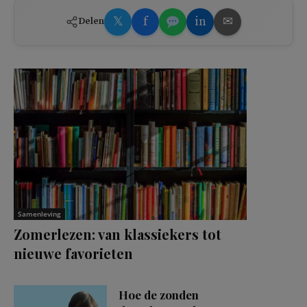
𝕏
f
in
✉
Delen
Samenleving
Zomerlezen: van klassiekers tot
nieuwe favorieten
Hoe de zonden