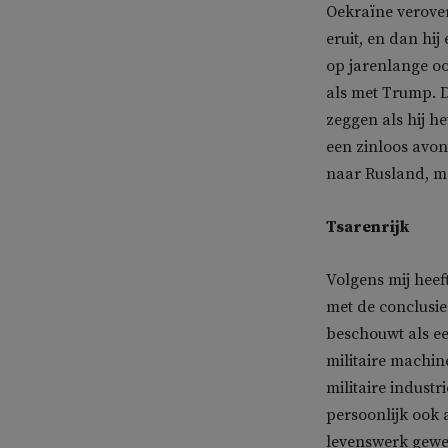
Oekraïne verover
eruit, en dan hij
op jarenlange oo
als met Trump. D
zeggen als hij he
een zinloos avon
naar Rusland, me
Tsarenrijk
Volgens mij heef
met de conclusie 
beschouwt als ee
militaire machine
militaire indust
persoonlijk ook a
levenswerk gewe