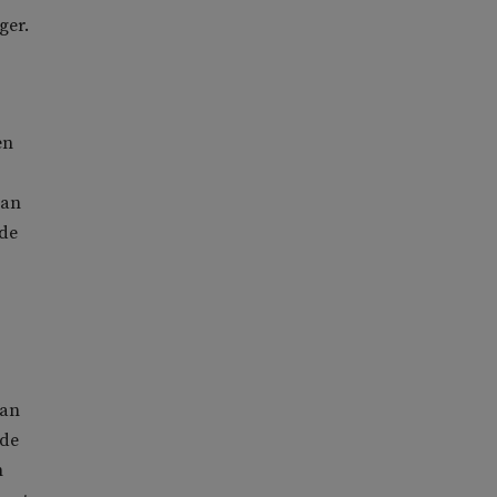
ger.
en
aan
 de
van
 de
n