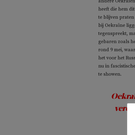
andere Oekraïen
heeft die hem dit
te blijven prate
bij Oekraïne lig
tegenspreekt, m
gebaren zoals h
rond 9 mei, waar
het voor het Rus
nu in fascistisc
te showen.
Oekraï
verov