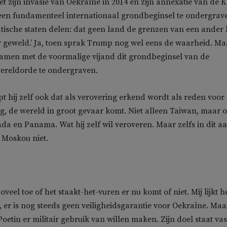
et zijn invasie van Oekraïne in 2014 en zijn annexatie van de 
en fundamenteel internationaal grondbeginsel te ondergrav
tische staten delen: dat geen land de grenzen van een ander
 geweld.’ Ja, toen sprak Trump nog wel eens de waarheid. Ma
samen met de voormalige vijand dit grondbeginsel van de
ereldorde te ondergraven.
pt hij zelf ook dat als verovering erkend wordt als reden voor
, de wereld in groot gevaar komt. Niet alleen Taiwan, maar 
a en Panama. Wat hij zelf wil veroveren. Maar zelfs in dit aa
 Moskou niet.
zoveel toe of het staakt-het-vuren er nu komt of niet. Mij lijkt h
, er is nog steeds geen veiligheidsgarantie voor Oekraïne. Maa
Poetin er militair gebruik van willen maken. Zijn doel staat vas