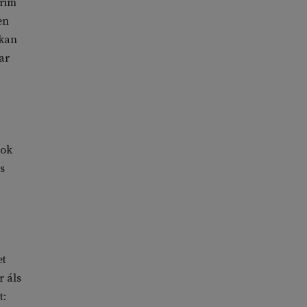
Krim
en
 kan
ar
ook
s
et
r áls
t: