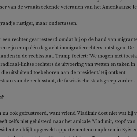
ser van de wraakzoekende veteranen van het Amerikaanse le
graadje rustiger, maar ondertussen.
r een rechter gearresteerd omdat hij op de hand van migrant
eren zijn er op één dag acht immigratierechters ontslagen. De
 tanden in de rechtsstaat. Trump foetert: ‘We mogen niet toest
radicaal-linkse rechters de uitvoering van wetten en taken in
 die uitsluitend toebehoren aan de president.’ Hij ontkent
staan van de rechtsstaat, de fascistische staatsgreep vordert.
n?
 nu ook gefrustreerd, want vriend Vladimir doet niet wat hij 
eft zelfs niet geluisterd naar het amicale ‘Vladimir, stop!’ van
sident en blijft opgewekt appartementencomplexen in Kyiv e