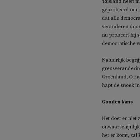
‘Rusland heeft m
geprobeerd om e
dat alle democra
veranderen door
nu probeert hij 
democratische w
Natuurlijk begrij
grensverandering
Groenland, Canad
hapt de snoek in
Gouden kans
Het doet er niet 
onwaarschijnlijk
het er komt, zal 