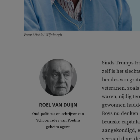
Foto: Michiel Wijnbergh
Sinds Trumps tro
zelf is het slec
bendes van grote
veteranen, zoals
waren, nijdig te
ROEL VAN DUIJN
gewonnen hadden,
Boys nu denken 
Oud-politicus en schrijver van
'Schoonvader van Poetins
bruuske capitula
geheim agent'
aangekondigd, ec
verraad door ‘de 