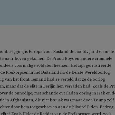
onbestijging is Europa voor Rusland de hoofdvijand en in de
htste naar boven gekomen. De Proud Boys en andere criminele
ndeels voormalige soldaten heersen. Het zijn gefrustreerde
 de Freikorpsen in het Duitsland na de Eerste Wereldoorlog
rug van het front. Iemand had ze verteld dat ze de oorlog
 maar dat de elite in Berlijn hen verraden had. Zoals de P
over de onnodige, met schande overladen oorlog in Irak en d
tie in Afghanistan, die niet bruusk was maar door Trump zelf
hter door hem toegeschreven aan de ‘elitaire’ Biden. Bedrog
elite’! Zoals Hitler de Redder van de Freikorpsen werd, zo is