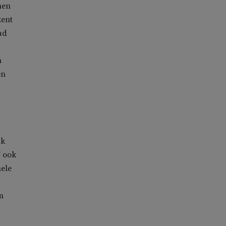
nen
kent
ad
n
en
jk
’ ook
hele
m