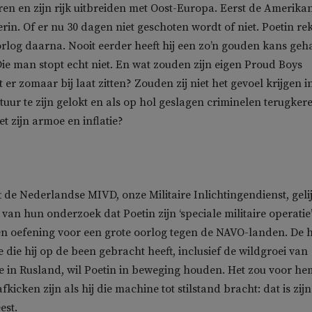
en en zijn rijk uitbreiden met Oost-Europa. Eerst de Amerika
 erin. Of er nu 30 dagen niet geschoten wordt of niet. Poetin re
rlog daarna. Nooit eerder heeft hij een zo’n gouden kans geh
ie man stopt echt niet. En wat zouden zijn eigen Proud Boys
t er zomaar bij laat zitten? Zouden zij niet het gevoel krijgen i
tuur te zijn gelokt en als op hol geslagen criminelen terugker
t zijn armoe en inflatie?
t de Nederlandse MIVD, onze Militaire Inlichtingendienst, geli
van hun onderzoek dat Poetin zijn ‘speciale militaire operatie
n oefening voor een grote oorlog tegen de NAVO-landen. De 
 die hij op de been gebracht heeft, inclusief de wildgroei van
rie in Rusland, wil Poetin in beweging houden. Het zou voor he
fkicken zijn als hij die machine tot stilstand bracht: dat is zijn
est.