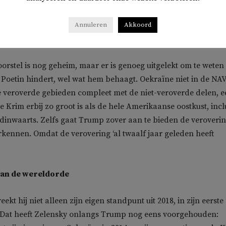
n toch nog tot een echt staakt-het-vuren van dertig dagen ku
mp en Zelensky beiden willen? Heeft Trump niet genoeg uit 
Annuleren
Akkoord
Poetin zover te krijgen?
rstel is nog geheim, maar er is genoeg uitgelekt om te weten
at Poetin hindert, wel wat hem behaagt. Oekraïne niet in de NA
e veroverde gebieden compleet met de niet-veroverde delen, e
 Krim erbij zo groot is als de hele Amerikaanse oostkust, incl
ndinwaarts. Zelfs gaat Trump zover aan te bieden de veroveri
rkennen. Omdat de verovering ‘al twaalf jaar geleden heeft
an de wereldorde
kt hij niet alleen zijn eigen standpunt uit 2018, in zijn eerste
 Dat heeft Zelensky onlangs Trump nog eens voorgehouden: