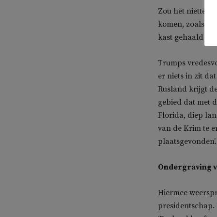
Zou het niettemi
komen, zoals Tru
kast gehaald om 
Trumps vredesvoo
er niets in zit d
Rusland krijgt d
gebied dat met de
Florida, diep la
van de Krim te e
plaatsgevonden’.
Ondergraving v
Hiermee weerspree
presidentschap.