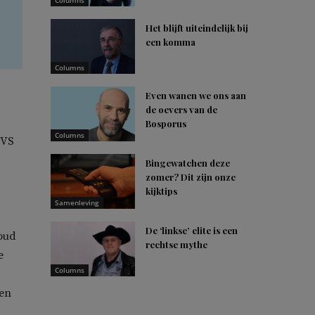
Columns
Het blijft uiteindelijk bij
een komma
Columns
Even wanen we ons aan
de oevers van de
Bosporus
Columns
 VS
Bingewatchen deze
zomer? Dit zijn onze
kijktips
Samenleving
De ‘linkse’ elite is een
roud
rechtse mythe
e
Columns
 en