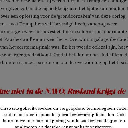
se steden beschieten. Hij weet dat hij aan Trump een bondge
 vergeven zal en die hij makkelijk aan het lijntje kan houden.
n over een oplossing voor de ‘grondoorzaken’ van deze oorlog, 
gen — wat Trump hem zelf bevestigd heeft, vandaag weer
aar morgen weer herbevestigt. Poetin schermt met charmante
et ‘Paasbestand’ en nu weer het – ‘Overwinningsdagenbestand
van het eerste imaginair was. En het tweede ook zal zijn, hoe
sische leger goed uitkomt. Omdat het dan op het Rode Plein, d
he handen is, moet paraderen, om de ‘overwinning op het fasci
ne niet in de NAVO, Rusland krijgt de
erde gebieden compleet met de niet-
Onze site gebruikt cookies en vergelijkbare technologieën onder
veroverde delen
andere om u een optimale gebruikerservaring te bieden. Ook
kunnen we hierdoor het gedrag van bezoekers vastleggen en
analyseren en daardoor onze website verbeteren.