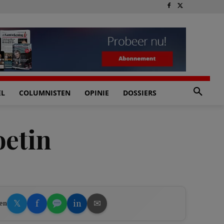
EL
COLUMNISTEN
OPINIE
DOSSIERS
oetin
𝕏
f
in
✉
en