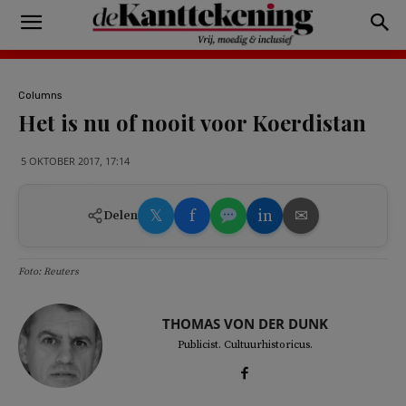
Columns
Het is nu of nooit voor Koerdistan
5 OKTOBER 2017, 17:14
𝕏
f
in
✉
Delen
Foto: Reuters
THOMAS VON DER DUNK
Publicist. Cultuurhistoricus.