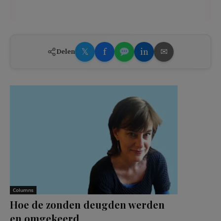
𝕏
f
in
✉
Delen
Columns
Hoe de zonden deugden werden
en omgekeerd