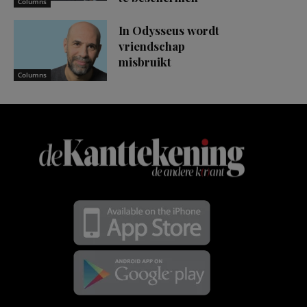
Columns
In Odysseus wordt
vriendschap
misbruikt
Columns