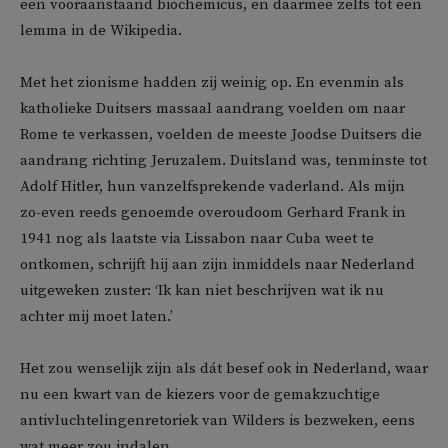
een vooraanstaand biochemicus, en daarmee zelfs tot een
lemma in de Wikipedia.
Met het zionisme hadden zij weinig op. En evenmin als
katholieke Duitsers massaal aandrang voelden om naar
Rome te verkassen, voelden de meeste Joodse Duitsers die
aandrang richting Jeruzalem. Duitsland was, tenminste tot
Adolf Hitler, hun vanzelfsprekende vaderland. Als mijn
zo-even reeds genoemde overoudoom Gerhard Frank in
1941 nog als laatste via Lissabon naar Cuba weet te
ontkomen, schrijft hij aan zijn inmiddels naar Nederland
uitgeweken zuster: ‘Ik kan niet beschrijven wat ik nu
achter mij moet laten.’
Het zou wenselijk zijn als dát besef ook in Nederland, waar
nu een kwart van de kiezers voor de gemakzuchtige
antivluchtelingenretoriek van Wilders is bezweken, eens
wat meer zou indalen.