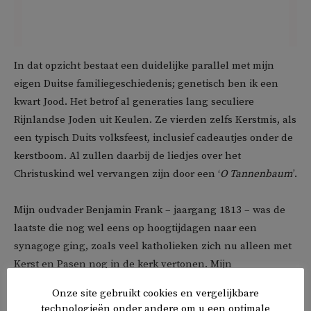
In dat opzicht bestaat een duidelijke parallel met mijn
eigen Duitse familiegeschiedenis; genetisch ben ik een
kwart Jood. Het betrof al generaties lang seculiere
Rijnlandse Joden uit Keulen. Ze vierden zelfs Kerstmis, als
een typisch Duits volksfeest, inclusief cadeautjes onder de
kerstboom. Al zullen daarbij de liedjes over het
Christuskind wel vervangen zijn door een ‘
O Tannenbaum
’.
Mijn oudvader Benjamin Frank – jaargang 1813 – was de
laatste die nog wel eens op hoogtijdagen naar een
synagoge ging, zoals veel katholieken zich nu alleen met
Kerst en Pasen nog in de kerk vertonen. Mijn
betovergrootvader David Frank was een door de filosoof
Onze site gebruikt cookies en vergelijkbare
Immanuel Kant geïnspireerde vrijdenker, die volledig met
technologieën onder andere om u een optimale