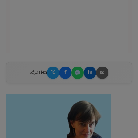
𝕏
f
in
✉
Delen