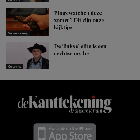
Bingewatchen deze
zomer? Dit zijn onze
kijktips
Samenleving
De ‘linkse’ elite is een
rechtse mythe
Columns