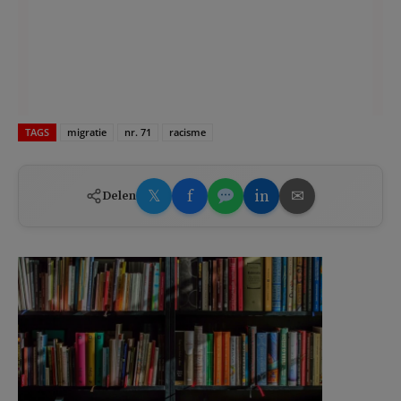
TAGS
migratie
nr. 71
racisme
𝕏
f
in
✉
Delen