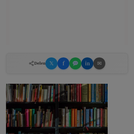
𝕏
f
in
✉
Delen