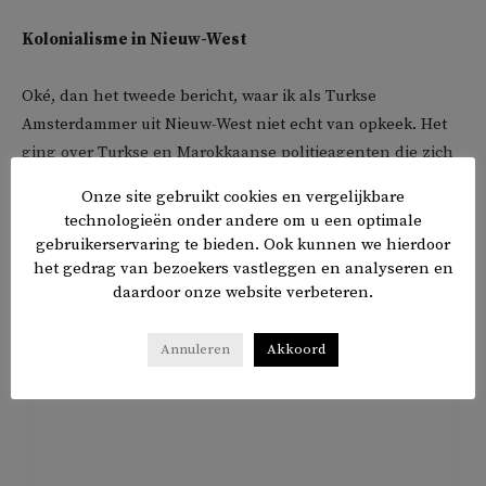
Kolonialisme in Nieuw-West
Oké, dan het tweede bericht, waar ik als Turkse
Amsterdammer uit Nieuw-West niet echt van opkeek. Het
ging over Turkse en Marokkaanse politieagenten die zich
gepest voelden door hun witte collega’s en teleurgesteld
Onze site gebruikt cookies en vergelijkbare
het korps verlieten. Tja, wat valt er nog meer te zeggen
technologieën onder andere om u een optimale
over racisme binnen witte politie-eenheden?
gebruikerservaring te bieden. Ook kunnen we hierdoor
het gedrag van bezoekers vastleggen en analyseren en
daardoor onze website verbeteren.
Annuleren
Akkoord