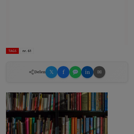
TAGS
nr. 61
𝕏
f
in
✉
Delen