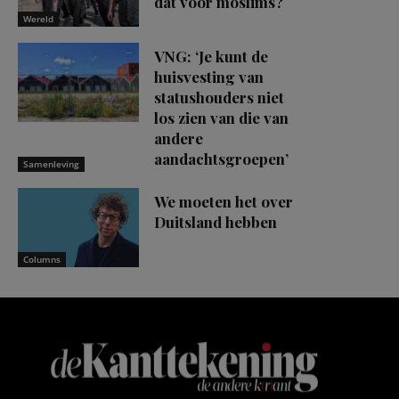
dat voor moslims?
Wereld
VNG: ‘Je kunt de
huisvesting van
statushouders niet
los zien van die van
andere
aandachtsgroepen’
Samenleving
We moeten het over
Duitsland hebben
Columns