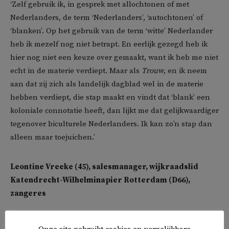
‘Zelf gebruik ik, in gesprek met allochtonen of met
Nederlanders, de term ‘Nederlanders’, ‘autochtonen’ of
‘blanken’. Op het gebruik van de term ‘witte’ Nederlander
heb ik mezelf nog niet betrapt. En eerlijk gezegd heb ik
hier nog niet een keuze over gemaakt, want ik heb me niet
echt in de materie verdiept. Maar als
Trouw
, en ik neem
aan dat zij zich als landelijk dagblad wel in de materie
hebben verdiept, die stap maakt en vindt dat ‘blank’ een
koloniale connotatie heeft, dan lijkt me dat gelijkwaardiger
tegenover biculturele Nederlanders. Ik kan zo’n stap dan
alleen maar toejuichen.’
Leontine Vreeke (45), salesmanager, wijkraadslid
Katendrecht-Wilhelminapier Rotterdam (D66),
zangeres
‘Dat
Trouw
heeft gekozen voor ‘witte mensen’ en niet