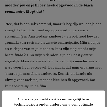
moeder jou en je broer heeft opgevoed in de
black
community
. Klopt dat?
‘Nee, dat is een misverstand, maar ik begrijp wel dat je dat
vraagt. Ik ben juist heel erg opgevoed in de zwarte
community
in Amsterdam-Zuidoost – en ook heel bewust
gemaakt van racisme en zwarte emancipatie. Mijn neefjes
en nichtjes van mijn moeders kant zijn nog steeds mijn
beste
buddies
. En mijn vrienden zijn ook best gemixt,
eigenlijk. Maar de zwarte familie van mijn moeder was en
is gewoon heel succesvol. Dat maakt dat mijn ervaring met
‘zwart zijn’ misschien anders is. Kennis en kunde als
uitweg voor racisme, met dat idee ben ik opgevoed. Dat
komt ook terug in de film.
Is het mogelijk om jezelf als niet-witte man of vrouw te
Onze site gebruikt cookies en vergelijkbare
technologieën onder andere om u een optimale
onttrekken aan een wereld waar racisme op allerlei