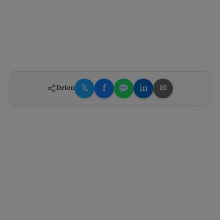
𝕏
f
in
✉
Delen