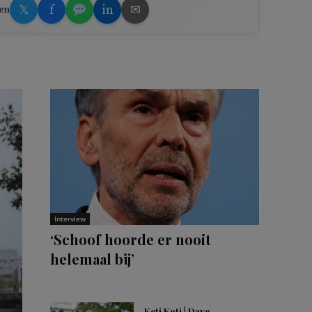
𝕏
f
in
✉
en
Interview
‘Schoof hoorde er nooit
helemaal bij’
Keti Koti | Dave