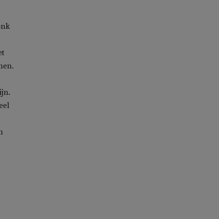
onk
et
men.
jn.
eel
n