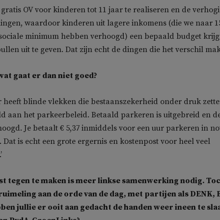
ratis OV voor kinderen tot 11 jaar te realiseren en de verhog
ingen, waardoor kinderen uit lagere inkomens (die we naar 1
 sociale minimum hebben verhoogd) een bepaald budget krij
len uit te geven. Dat zijn echt de dingen die het verschil mak
 wat gaat er dan niet goed?
r heeft blinde vlekken die bestaanszekerheid onder druk zette
d aan het parkeerbeleid. Betaald parkeren is uitgebreid en d
rhoogd. Je betaalt € 5,37 inmiddels voor een uur parkeren in no
 Dat is echt een grote ergernis en kostenpost voor heel veel
’
st tegen te maken is meer linkse samenwerking nodig. To
rkruimeling aan de orde van de dag, met partijen als DENK, 
ben jullie er ooit aan gedacht de handen weer ineen te sla