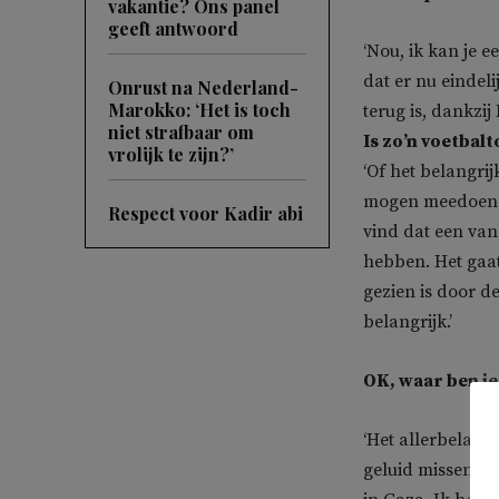
vakantie? Ons panel
geeft antwoord
‘Nou, ik kan je
dat er nu eindel
Onrust na Nederland-
Marokko: ‘Het is toch
terug is, dankzi
niet strafbaar om
Is zo’n voetbal
vrolijk te zijn?’
‘Of het belangri
mogen meedoen o
Respect voor Kadir abi
vind dat een van
hebben. Het gaat
gezien is door d
belangrijk.’
OK, waar ben je
‘Het allerbelang
geluid missen in 