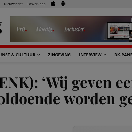
Nieuwsbrief
Losverkoop
UNST & CULTUUR
ZINGEVING
INTERVIEW
DK-PAN
NK): ‘Wij geven ee
oldoende worden g