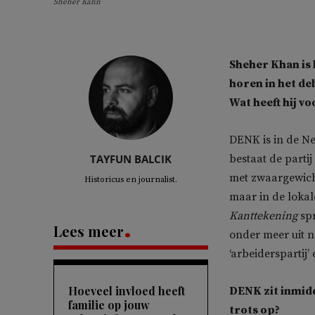
Sheher Kahn
Sheher Khan is 
horen in het deb
Wat heeft hij 
DENK is in de Ne
TAYFUN BALCIK
bestaat de partij
met zwaargewich
Historicus en journalist.
maar in de lokal
Kanttekening
spr
Lees meer
onder meer uit 
‘arbeiderspartij
Hoeveel invloed heeft
DENK zit inmidd
familie op jouw
trots op?