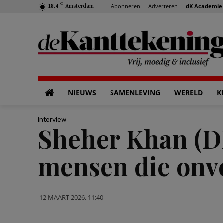
C
Abonneren
Adverteren
dK Academie
18.4
Amsterdam
NIEUWS
SAMENLEVING
WERELD
K
Interview
Sheher Khan (DE
mensen die onv
12 MAART 2026, 11:40