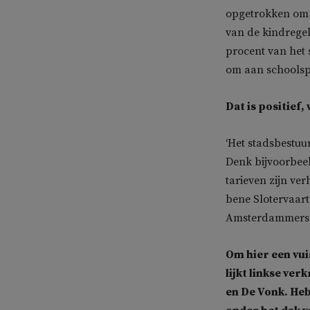
opgetrokken om g
van de kindregel
procent van het
om aan schoolspul
Dat is positief,
‘Het stadsbestuu
Denk bijvoorbeel
tarieven zijn ve
bene Slotervaart.
Amsterdammers.
Om hier een vui
lijkt linkse ve
en De Vonk. Heb