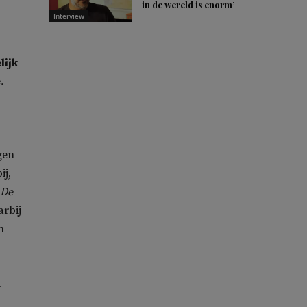
in de wereld is enorm’
Interview
lijk
.
gen
ij,
De
rbij
n
t