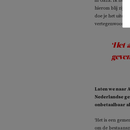
in Gaza. Ik heb
hierom blij zijn
doe je het uitei
vertegenwoordigd
‘Het 
geven
Laten we naar 
Nederlandse gem
onbetaalbaar al
‘Het is een geme
om de bestaansz