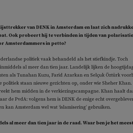
lijsttrekker van DENK in Amsterdam en laat zich nadrukke
at. Ook probeert hij te verbinden in tijden van polarisatie
voor Amsterdammers in petto?
derlandse politiek vaak behandeld als het stiefkindje. Toch
 inmiddels al meer dan tien jaar. Landelijk lijken de hoogtijda
ten als Tunahan Kuzu, Farid Azarkan en Selçuk Öztürk voorb
e politiek staan nieuwe gezichten op, onder wie Sheher Khan.
eekt hem midden in de verkiezingscampagne. Khan haalt daa
naar de PvdA: volgens hem is DENK de enige echt overgebleve
’ en kan Amsterdam wel wat ‘islamisering’ gebruiken.
els al meer dan tien jaar in de raad. Waar ben je het mees