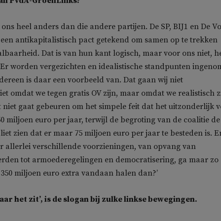
van PvdA-GroenLinks?
n ons heel anders dan die andere partijen. De SP, BIJ1 en De V
en antikapitalistisch pact getekend om samen op te trekken
lbaarheid. Dat is van hun kant logisch, maar voor ons niet, h
s. Er worden vergezichten en idealistische standpunten ingeno
edereen is daar een voorbeeld van. Dat gaan wij niet
et omdat we tegen gratis OV zijn, maar omdat we realistisch zi
 niet gaat gebeuren om het simpele feit dat het uitzonderlijk v
0 miljoen euro per jaar, terwijl de begroting van de coalitie de
liet zien dat er maar 75 miljoen euro per jaar te besteden is. E
r allerlei verschillende voorzieningen, van opvang van
den tot armoederegelingen en democratisering, ga maar zo
 350 miljoen euro extra vandaan halen dan?’
aar het zit’, is de slogan bij zulke linkse bewegingen.