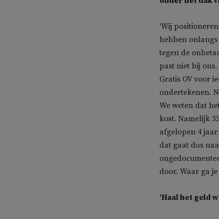
onder het dak 
‘Wij positionere
hebben onlangs e
tegen de onbetaa
past niet bij on
Gratis OV voor i
ondertekenen. Ni
We weten dat het
kost. Namelijk 35
afgelopen 4 jaar 
dat gaat dus naa
ongedocumenteer
door. Waar ga je
‘Haal het geld w