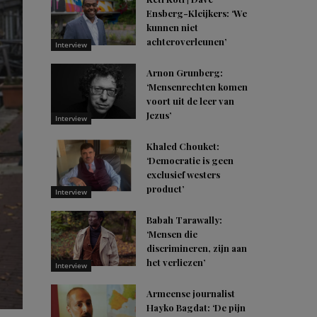
Ensberg-Kleijkers: ‘We
kunnen niet
achteroverleunen’
Interview
Arnon Grunberg:
‘Mensenrechten komen
voort uit de leer van
Jezus’
Interview
Khaled Chouket:
‘Democratie is geen
exclusief westers
product’
Interview
Babah Tarawally:
‘Mensen die
discrimineren, zijn aan
het verliezen’
Interview
Armeense journalist
Hayko Bagdat: ‘De pijn